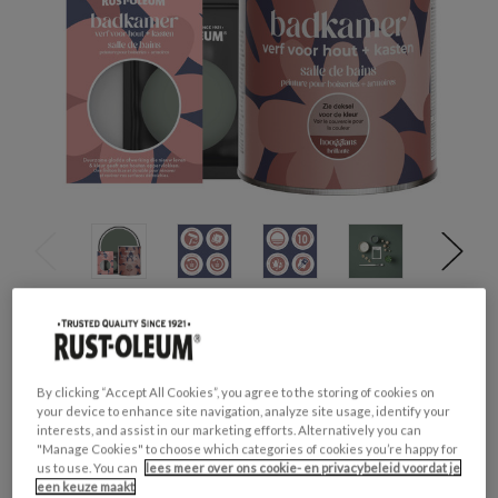
Productveiligheid
Waarschuwing
H317 - Kan een allergische huidreactie
By clicking “Accept All Cookies”, you agree to the storing of cookies on
veroorzaken.
your device to enhance site navigation, analyze site usage, identify your
H412 - Schadelijk voor in het water levende
interests, and assist in our marketing efforts. Alternatively you can
organismen, met langdurige gevolgen.
"Manage Cookies" to choose which categories of cookies you’re happy for
us to use. You can
lees meer over ons cookie- en privacybeleid voordat je
een keuze maakt