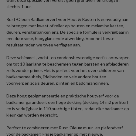
want deze speciale verf vereist geen grondverf en droogt in
slechts 1 uur.
Rust-Oleum Badkamerverf voor Hout & Kasten is eenvoudig aan
te brengen met kwast of roller op houten en melamine kasten,
deuren, vensterbanken enz. De speciale formule is verkrijgbaar in
een duurzame, hoogglanzende afwerking. Voor het beste
resultaat raden we twee verflagen aan.
Deze schimmel-, vocht- en condensbestendige verf is ontworpen
om tot 10 jaar lang te beschermen tegen barsten en afbladderen,
zelfs zonder primer. Het is perfect voor het overschilderen van
badkamermeubels, ijdelheden en vele andere houten
voorwerpen zoals deuren, plinten en badomrandingen.
Deze hoog gepigmenteerde en praktische houtverf voor de
badkamer garandeert een hoge dekking (dekking 14 m2 per liter)
en is verkrijgbaar in 110 prachtige tinten, zodat elke badkamer op
kleur kan worden gebracht.
Perfect te combineren met Rust-Oleum muur- en plafondverf
voor de badkamer! Fris je badkamer op met nieuwe,