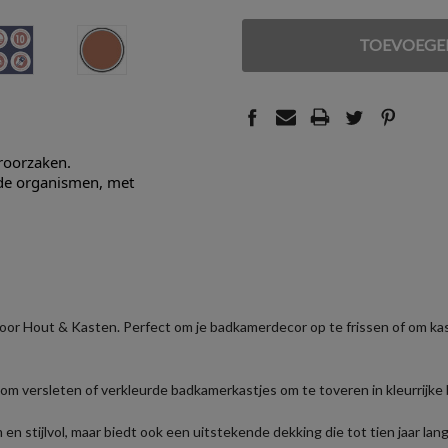
VERLAGEN
VERHOGEN
VAN
VAN
UNDEFINED
UNDEFINED
eroorzaken.
nde organismen, met
r Hout & Kasten. Perfect om je badkamerdecor op te frissen of om kast
om versleten of verkleurde badkamerkastjes om te toveren in kleurrijke 
en stijlvol, maar biedt ook een uitstekende dekking die tot tien jaar la