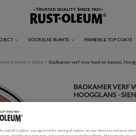
ROJECT
VOOR ELKE RUIMTE
PRIMERS & TOP COATS
euwe Kleuren
Siena
Badkamer verf voor hout en kasten, Hoogg
BADKAMER VERF V
HOOGGLANS - SIE
€0,99 - €29,50
Een beoordeling schrijven
“Accept All Cookies”, you agree to the storing of cookies on your device to enhance site 
GESCHIKT VOOR:
 usage, identify your interests, and assist in our marketing efforts. Alternatively you 