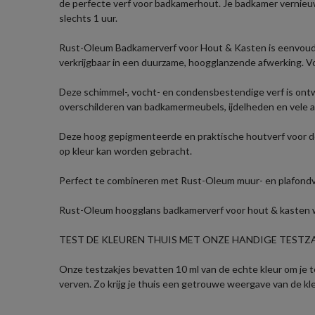
de perfecte verf voor badkamerhout. Je badkamer vernieu
slechts 1 uur.
Rust-Oleum Badkamerverf voor Hout & Kasten is eenvoudig
verkrijgbaar in een duurzame, hoogglanzende afwerking. V
Deze schimmel-, vocht- en condensbestendige verf is ontwo
overschilderen van badkamermeubels, ijdelheden en vele 
Deze hoog gepigmenteerde en praktische houtverf voor de 
op kleur kan worden gebracht.
Perfect te combineren met Rust-Oleum muur- en plafondve
Rust-Oleum hoogglans badkamerverf voor hout & kasten word
TEST DE KLEUREN THUIS MET ONZE HANDIGE TESTZAK
Onze testzakjes bevatten 10 ml van de echte kleur om je te 
verven. Zo krijg je thuis een getrouwe weergave van de kl