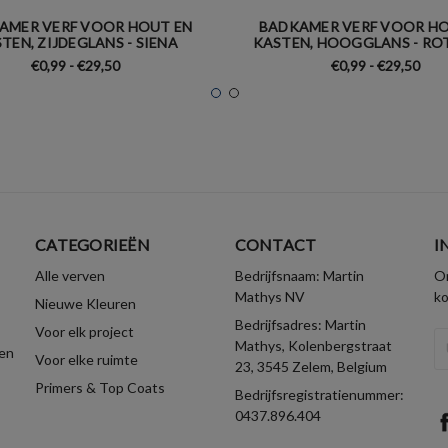
AMER VERF VOOR HOUT EN
BADKAMER VERF VOOR HO
TEN, ZIJDEGLANS - SIENA
KASTEN, HOOGGLANS - RO
€0,99 - €29,50
€0,99 - €29,50
CATEGORIEËN
CONTACT
I
Alle verven
Bedrijfsnaam: Martin
On
Mathys NV
k
Nieuwe Kleuren
Bedrijfsadres: Martin
Voor elk project
E-
Mathys, Kolenbergstraat
en
Voor elke ruimte
ma
23, 3545 Zelem, Belgium
Primers & Top Coats
Bedrijfsregistratienummer:
0437.896.404