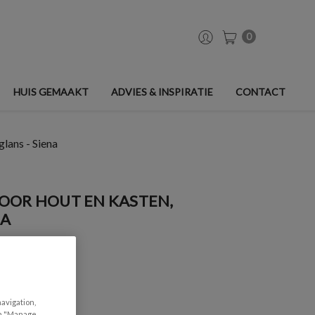
0
HUIS GEMAAKT
ADVIES & INSPIRATIE
CONTACT
lans - Siena
OOR HOUT EN KASTEN,
NA
navigation,
can "Manage