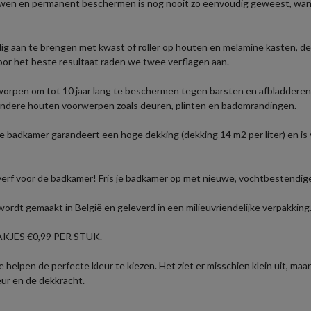
wen en permanent beschermen is nog nooit zo eenvoudig geweest, want 
 aan te brengen met kwast of roller op houten en melamine kasten, deu
oor het beste resultaat raden we twee verflagen aan.
rpen om tot 10 jaar lang te beschermen tegen barsten en afbladderen, z
andere houten voorwerpen zoals deuren, plinten en badomrandingen.
badkamer garandeert een hoge dekking (dekking 14 m2 per liter) en is ve
rf voor de badkamer! Fris je badkamer op met nieuwe, vochtbestendige
t gemaakt in België en geleverd in een milieuvriendelijke verpakking. 
JES €0,99 PER STUK.
helpen de perfecte kleur te kiezen. Het ziet er misschien klein uit, maa
eur en de dekkracht.