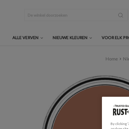
Zoeken
ALLE VERVEN
NIEUWE KLEUREN
VOOR ELK P
Home
Ni
By clicking 
analyze site