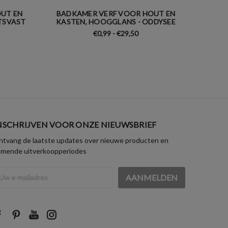
UT EN
BADKAMER VERF VOOR HOUT EN
BADK
TSVAST
KASTEN, HOOGGLANS - ODDYSEE
KASTE
€0,99 - €29,50
NSCHRIJVEN VOOR ONZE NIEUWSBRIEF
tvang de laatste updates over nieuwe producten en
omende uitverkoopperiodes
iladres