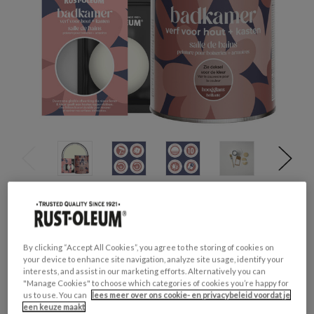
Productveiligheid
Waarschuwing
H317 - Kan een allergische huidreactie
By clicking “Accept All Cookies”, you agree to the storing of cookies on
veroorzaken.
your device to enhance site navigation, analyze site usage, identify your
H412 - Schadelijk voor in het water levende
interests, and assist in our marketing efforts. Alternatively you can
organismen, met langdurige gevolgen.
"Manage Cookies" to choose which categories of cookies you’re happy for
us to use. You can
lees meer over ons cookie- en privacybeleid voordat je
een keuze maakt