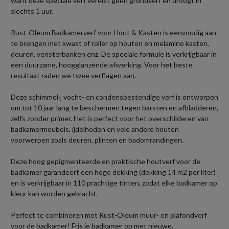
want deze speciale verf vereist geen grondverf en droogt in
slechts 1 uur.
Rust-Oleum Badkamerverf voor Hout & Kasten is eenvoudig aan
te brengen met kwast of roller op houten en melamine kasten,
deuren, vensterbanken enz. De speciale formule is verkrijgbaar in
een duurzame, hoogglanzende afwerking. Voor het beste
resultaat raden we twee verflagen aan.
Deze schimmel-, vocht- en condensbestendige verf is ontworpen
om tot 10 jaar lang te beschermen tegen barsten en afbladderen,
zelfs zonder primer. Het is perfect voor het overschilderen van
badkamermeubels, ijdelheden en vele andere houten
voorwerpen zoals deuren, plinten en badomrandingen.
Deze hoog gepigmenteerde en praktische houtverf voor de
badkamer garandeert een hoge dekking (dekking 14 m2 per liter)
en is verkrijgbaar in 110 prachtige tinten, zodat elke badkamer op
kleur kan worden gebracht.
Perfect te combineren met Rust-Oleum muur- en plafondverf
voor de badkamer! Fris je badkamer op met nieuwe,