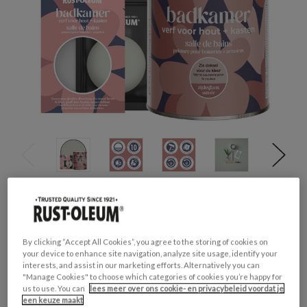
Productveiligheid
Waarschuwing
H317 - Kan een allergische huidreactie
By clicking “Accept All Cookies”, you agree to the storing of cookies on
veroorzaken.
your device to enhance site navigation, analyze site usage, identify your
H412 - Schadelijk voor in het water levende
interests, and assist in our marketing efforts. Alternatively you can
organismen, met langdurige gevolgen.
"Manage Cookies" to choose which categories of cookies you’re happy for
us to use. You can
lees meer over ons cookie- en privacybeleid voordat je
een keuze maakt