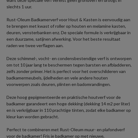
want deze speciale verf vereist geen grondverf en droogt in
slechts 1 uur.
Rust-Oleum Badkamerverf voor Hout & Kasten is eenvoudig aan
te brengen met kwast of roller op houten en melamine kasten,
deuren, vensterbanken enz. De speciale formule is verkrijgbaar in
een duurzame, satijnen afwerking. Voor het beste resultaat
raden we twee verflagen aan.
Deze schimmel-, vocht- en condensbestendige verf is ontworpen
om tot 10 jaar lang te beschermen tegen barsten en afbladderen,
zelfs zonder primer. Het is perfect voor het overschilderen van
badkamermeubels, ijdelheden en vele andere houten
voorwerpen zoals deuren, plinten en badomrandingen.
Deze hoog gepigmenteerde en praktische houtverf voor de
badkamer garandeert een hoge dekking (dekking 14 m2 per liter)
en is verkrijgbaar in 110 prachtige tinten, zodat elke badkamer op
kleur kan worden gebracht.
Perfect te combineren met Rust-Oleum muur- en plafondverf
voor de badkamer! Fris je badkamer op met nieuwe,