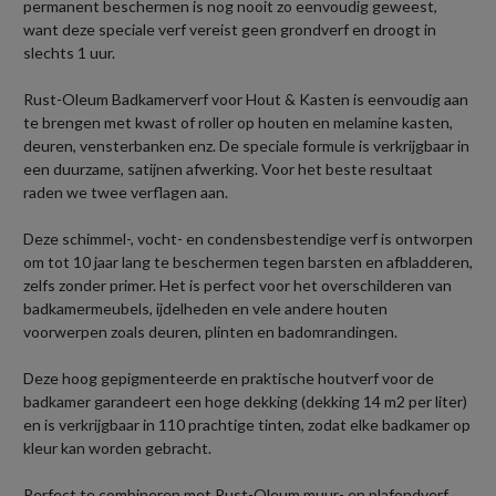
permanent beschermen is nog nooit zo eenvoudig geweest,
want deze speciale verf vereist geen grondverf en droogt in
slechts 1 uur.
Rust-Oleum Badkamerverf voor Hout & Kasten is eenvoudig aan
te brengen met kwast of roller op houten en melamine kasten,
deuren, vensterbanken enz. De speciale formule is verkrijgbaar in
een duurzame, satijnen afwerking. Voor het beste resultaat
raden we twee verflagen aan.
Deze schimmel-, vocht- en condensbestendige verf is ontworpen
om tot 10 jaar lang te beschermen tegen barsten en afbladderen,
zelfs zonder primer. Het is perfect voor het overschilderen van
badkamermeubels, ijdelheden en vele andere houten
voorwerpen zoals deuren, plinten en badomrandingen.
Deze hoog gepigmenteerde en praktische houtverf voor de
badkamer garandeert een hoge dekking (dekking 14 m2 per liter)
en is verkrijgbaar in 110 prachtige tinten, zodat elke badkamer op
kleur kan worden gebracht.
Perfect te combineren met Rust-Oleum muur- en plafondverf