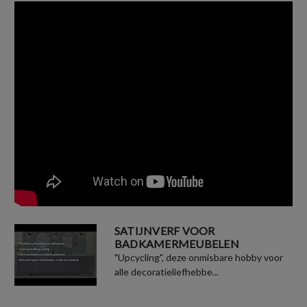
SATIJNVERF VOOR
BADKAMERMEUBELEN
"Upcycling", deze onmisbare hobby voor
alle decoratieliefhebbe...