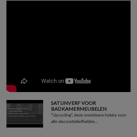
SATIJNVERF VOOR
BADKAMERMEUBELEN
"Upcycling", deze onmisbare hobby voor
alle decoratieliefhebbe...