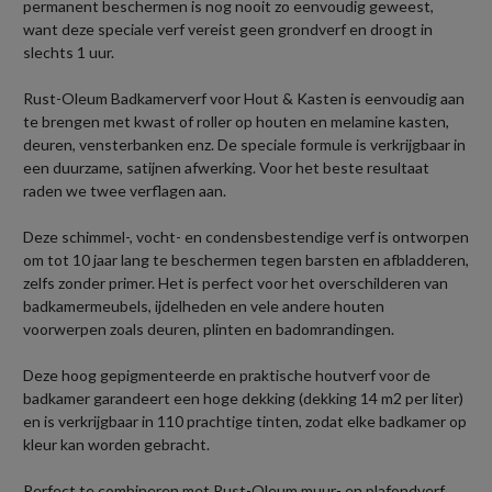
permanent beschermen is nog nooit zo eenvoudig geweest,
want deze speciale verf vereist geen grondverf en droogt in
slechts 1 uur.
Rust-Oleum Badkamerverf voor Hout & Kasten is eenvoudig aan
te brengen met kwast of roller op houten en melamine kasten,
deuren, vensterbanken enz. De speciale formule is verkrijgbaar in
een duurzame, satijnen afwerking. Voor het beste resultaat
raden we twee verflagen aan.
Deze schimmel-, vocht- en condensbestendige verf is ontworpen
om tot 10 jaar lang te beschermen tegen barsten en afbladderen,
zelfs zonder primer. Het is perfect voor het overschilderen van
badkamermeubels, ijdelheden en vele andere houten
voorwerpen zoals deuren, plinten en badomrandingen.
Deze hoog gepigmenteerde en praktische houtverf voor de
badkamer garandeert een hoge dekking (dekking 14 m2 per liter)
en is verkrijgbaar in 110 prachtige tinten, zodat elke badkamer op
kleur kan worden gebracht.
Perfect te combineren met Rust-Oleum muur- en plafondverf