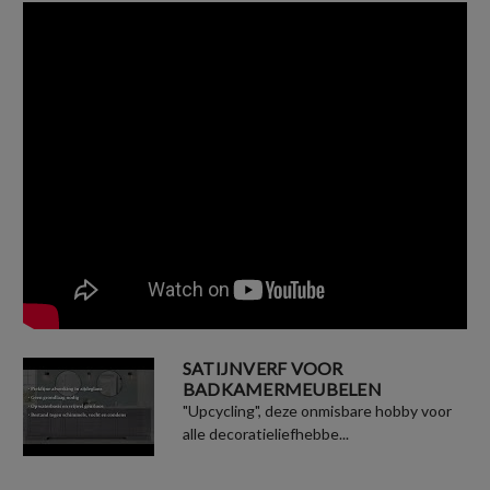
SATIJNVERF VOOR
BADKAMERMEUBELEN
"Upcycling", deze onmisbare hobby voor
alle decoratieliefhebbe...