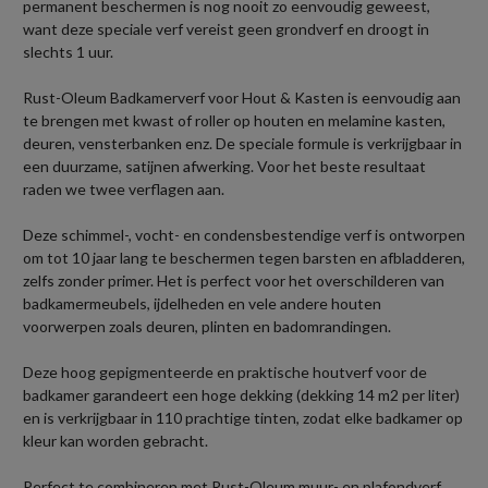
permanent beschermen is nog nooit zo eenvoudig geweest,
want deze speciale verf vereist geen grondverf en droogt in
slechts 1 uur.
Rust-Oleum Badkamerverf voor Hout & Kasten is eenvoudig aan
te brengen met kwast of roller op houten en melamine kasten,
deuren, vensterbanken enz. De speciale formule is verkrijgbaar in
een duurzame, satijnen afwerking. Voor het beste resultaat
raden we twee verflagen aan.
Deze schimmel-, vocht- en condensbestendige verf is ontworpen
om tot 10 jaar lang te beschermen tegen barsten en afbladderen,
zelfs zonder primer. Het is perfect voor het overschilderen van
badkamermeubels, ijdelheden en vele andere houten
voorwerpen zoals deuren, plinten en badomrandingen.
Deze hoog gepigmenteerde en praktische houtverf voor de
badkamer garandeert een hoge dekking (dekking 14 m2 per liter)
en is verkrijgbaar in 110 prachtige tinten, zodat elke badkamer op
kleur kan worden gebracht.
Perfect te combineren met Rust-Oleum muur- en plafondverf