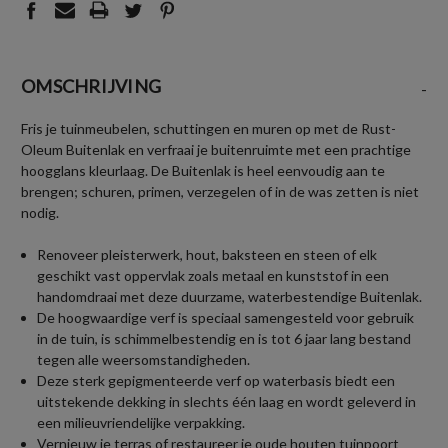
OMSCHRIJVING
-
Fris je tuinmeubelen, schuttingen en muren op met de Rust-
Oleum Buitenlak en verfraai je buitenruimte met een prachtige
hoogglans kleurlaag. De Buitenlak is heel eenvoudig aan te
brengen; schuren, primen, verzegelen of in de was zetten is niet
nodig.
Renoveer pleisterwerk, hout, baksteen en steen of elk
geschikt vast oppervlak zoals metaal en kunststof in een
handomdraai met deze duurzame, waterbestendige Buitenlak.
De hoogwaardige verf is speciaal samengesteld voor gebruik
in de tuin, is schimmelbestendig en is tot 6 jaar lang bestand
tegen alle weersomstandigheden.
Deze sterk gepigmenteerde verf op waterbasis biedt een
uitstekende dekking in slechts één laag en wordt geleverd in
een milieuvriendelijke verpakking.
Vernieuw je terras of restaureer je oude houten tuinpoort