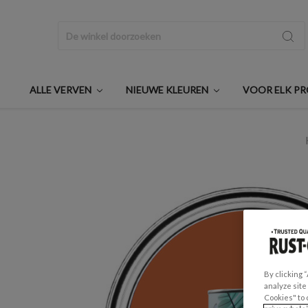
Zoeken
ALLE VERVEN
NIEUWE KLEUREN
VOOR ELK P
By clicking 
analyze site
Cookies" to 