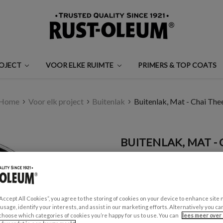
ROJECT
VOOR ELKE RUIMTE
PRIMERS & TOP COATS
Home
Voor elk project
Buitenlak
Buitenlak, Mat - Chai The
BUITENLAK, MAT - 
€0,99 - €35,00
Een beoordeling schrijven
“Accept All Cookies”, you agree to the storing of cookies on your device to enhance site 
GESCHIKT VOOR:
 usage, identify your interests, and assist in our marketing efforts. Alternatively you 
choose which categories of cookies you’re happy for us to use. You can
lees meer over 
Tuinmeubels en schuttingen