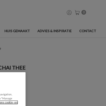
0
HUIS GEMAAKT
ADVIES & INSPIRATIE
CONTACT
e
CHAI THEE
navigation,
can "Manage
ons cookie- en