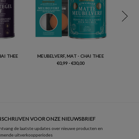
HAI THEE
MEUBELVERF, MAT - CHAI THEE
RADI
€0,99 - €30,00
NSCHRIJVEN VOOR ONZE NIEUWSBRIEF
tvang de laatste updates over nieuwe producten en
omende uitverkoopperiodes