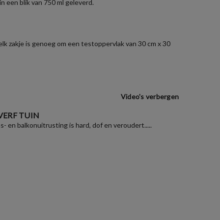
n een blik van 750 ml geleverd.
 elk zakje is genoeg om een testoppervlak van 30 cm x 30
Video's verbergen
VERF TUIN
as- en balkonuitrusting is hard, dof en veroudert.....