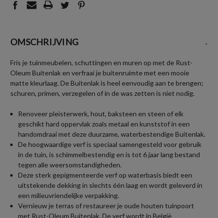
OMSCHRIJVING
-
Fris je tuinmeubelen, schuttingen en muren op met de Rust-
Oleum Buitenlak en verfraai je buitenruimte met een mooie
matte kleurlaag. De Buitenlak is heel eenvoudig aan te brengen;
schuren, primen, verzegelen of in de was zetten is niet nodig.
Renoveer pleisterwerk, hout, baksteen en steen of elk
geschikt hard oppervlak zoals metaal en kunststof in een
handomdraai met deze duurzame, waterbestendige Buitenlak.
De hoogwaardige verf is speciaal samengesteld voor gebruik
in de tuin, is schimmelbestendig en is tot 6 jaar lang bestand
tegen alle weersomstandigheden.
Deze sterk gepigmenteerde verf op waterbasis biedt een
uitstekende dekking in slechts één laag en wordt geleverd in
een milieuvriendelijke verpakking.
Vernieuw je terras of restaureer je oude houten tuinpoort
met Rust-Oleum Buitenlak. De verf wordt in België