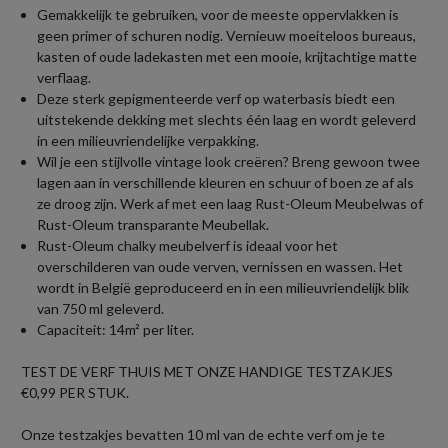
Gemakkelijk te gebruiken, voor de meeste oppervlakken is
geen primer of schuren nodig. Vernieuw moeiteloos bureaus,
kasten of oude ladekasten met een mooie, krijtachtige matte
verflaag.
Deze sterk gepigmenteerde verf op waterbasis biedt een
uitstekende dekking met slechts één laag en wordt geleverd
in een milieuvriendelijke verpakking.
Wil je een stijlvolle vintage look creëren? Breng gewoon twee
lagen aan in verschillende kleuren en schuur of boen ze af als
ze droog zijn. Werk af met een laag Rust-Oleum Meubelwas of
Rust-Oleum transparante Meubellak.
Rust-Oleum chalky meubelverf is ideaal voor het
overschilderen van oude verven, vernissen en wassen. Het
wordt in België geproduceerd en in een milieuvriendelijk blik
van 750 ml geleverd.
Capaciteit: 14m² per liter.
TEST DE VERF THUIS MET ONZE HANDIGE TESTZAKJES
€0,99 PER STUK.
Onze testzakjes bevatten 10 ml van de echte verf om je te