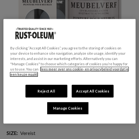
By clicking “Accept All Cookies”, you agree to the storing of cookies on
your device to enhance site navigation, analyze site usage, identify your
interests, and assist in our marketing efforts. Alternatively you can
"Manage Cookies" to choose which categories of cookies you’re happy for
us to use. You can
lees meer over ons cookie- en privacybeleid voordat je
een keuze maakt
GESCHIKT VOOR:
Meubels en plinten
Reject All
Accept All Cookies
KLEURGROEP:
Grijs
KLEURCOLLECTIE:
Opvallend & levendig
Manage Cookies
FINISH:
Mat
SIZE:
Vereist