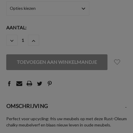
HUIDIGE
AANTAL:
VOORRAAD:
HOEVEELHEID
HOEVEELHEID
VERLAGEN
VERHOGEN
VAN
VAN
UNDEFINED
UNDEFINED
OMSCHRIJVING
-
Perfect voor upcycling: fris uw meubels op met deze Rust-Oleum
chalky meubelverf en blaas nieuw leven in oude meubels.