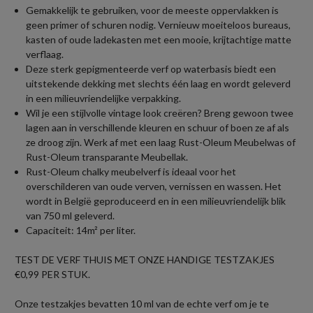
Gemakkelijk te gebruiken, voor de meeste oppervlakken is
geen primer of schuren nodig. Vernieuw moeiteloos bureaus,
kasten of oude ladekasten met een mooie, krijtachtige matte
verflaag.
Deze sterk gepigmenteerde verf op waterbasis biedt een
uitstekende dekking met slechts één laag en wordt geleverd
in een milieuvriendelijke verpakking.
Wil je een stijlvolle vintage look creëren? Breng gewoon twee
lagen aan in verschillende kleuren en schuur of boen ze af als
ze droog zijn. Werk af met een laag Rust-Oleum Meubelwas of
Rust-Oleum transparante Meubellak.
Rust-Oleum chalky meubelverf is ideaal voor het
overschilderen van oude verven, vernissen en wassen. Het
wordt in België geproduceerd en in een milieuvriendelijk blik
van 750 ml geleverd.
Capaciteit: 14m² per liter.
TEST DE VERF THUIS MET ONZE HANDIGE TESTZAKJES
€0,99 PER STUK.
Onze testzakjes bevatten 10 ml van de echte verf om je te