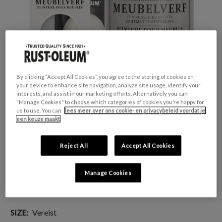
By clicking “Accept All Cookies”, you agree to the storing of cookies on
your device to enhance site navigation, analyze site usage, identify your
interests, and assist in our marketing efforts. Alternatively you can
"Manage Cookies" to choose which categories of cookies you’re happy for
us to use. You can
lees meer over ons cookie- en privacybeleid voordat je
een keuze maakt
GESCHIKT VOOR:
Meubels en plinten
Reject All
Accept All Cookies
KLEURGROEP:
Wit
KLEURCOLLECTIE:
Neutrale tinten
Manage Cookies
FINISH:
Mat
SIZE:
Vereist