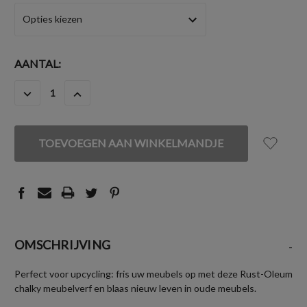
HUIDIGE
AANTAL:
VOORRAAD:
HOEVEELHEID
HOEVEELHEID
VERLAGEN
VERHOGEN
VAN
VAN
UNDEFINED
UNDEFINED
OMSCHRIJVING
-
Perfect voor upcycling: fris uw meubels op met deze Rust-Oleum
chalky meubelverf en blaas nieuw leven in oude meubels.