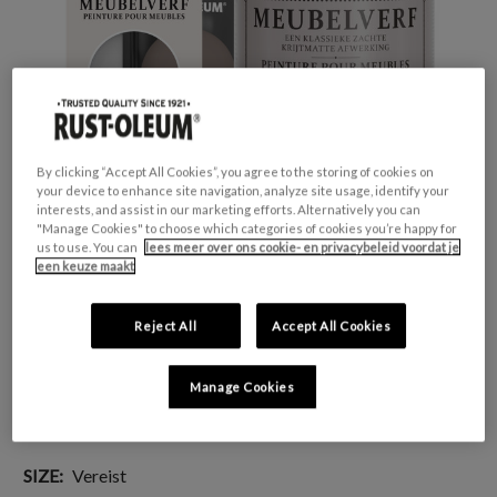
By clicking “Accept All Cookies”, you agree to the storing of cookies on
your device to enhance site navigation, analyze site usage, identify your
interests, and assist in our marketing efforts. Alternatively you can
"Manage Cookies" to choose which categories of cookies you’re happy for
us to use. You can
lees meer over ons cookie- en privacybeleid voordat je
een keuze maakt
GESCHIKT VOOR:
Meubels en plinten
Reject All
Accept All Cookies
KLEURGROEP:
Bruin
KLEURCOLLECTIE:
Zachte tinten
Manage Cookies
FINISH:
Mat
SIZE:
Vereist