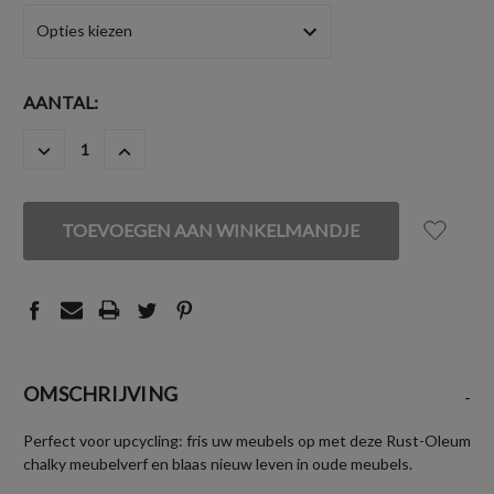
HUIDIGE
AANTAL:
VOORRAAD:
HOEVEELHEID
HOEVEELHEID
VERLAGEN
VERHOGEN
VAN
VAN
UNDEFINED
UNDEFINED
OMSCHRIJVING
-
Perfect voor upcycling: fris uw meubels op met deze Rust-Oleum
chalky meubelverf en blaas nieuw leven in oude meubels.