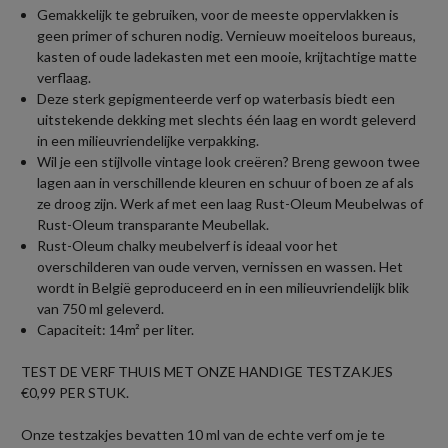
Gemakkelijk te gebruiken, voor de meeste oppervlakken is
geen primer of schuren nodig. Vernieuw moeiteloos bureaus,
kasten of oude ladekasten met een mooie, krijtachtige matte
verflaag.
Deze sterk gepigmenteerde verf op waterbasis biedt een
uitstekende dekking met slechts één laag en wordt geleverd
in een milieuvriendelijke verpakking.
Wil je een stijlvolle vintage look creëren? Breng gewoon twee
lagen aan in verschillende kleuren en schuur of boen ze af als
ze droog zijn. Werk af met een laag Rust-Oleum Meubelwas of
Rust-Oleum transparante Meubellak.
Rust-Oleum chalky meubelverf is ideaal voor het
overschilderen van oude verven, vernissen en wassen. Het
wordt in België geproduceerd en in een milieuvriendelijk blik
van 750 ml geleverd.
Capaciteit: 14m² per liter.
TEST DE VERF THUIS MET ONZE HANDIGE TESTZAKJES
€0,99 PER STUK.
Onze testzakjes bevatten 10 ml van de echte verf om je te