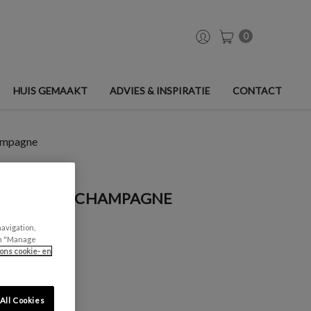
0
HUIS GEMAAKT
ADVIES & INSPIRATIE
CONTACT
ampagne
RF - ROZE CHAMPAGNE
navigation,
can "Manage
ons cookie- en
All Cookies