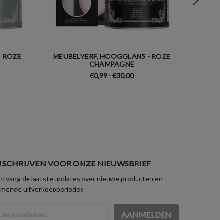
- ROZE
MEUBELVERF, HOOGGLANS - ROZE
MUUR-
CHAMPAGNE
€0,99 - €30,00
NSCHRIJVEN VOOR ONZE NIEUWSBRIEF
tvang de laatste updates over nieuwe producten en
omende uitverkoopperiodes
iladres