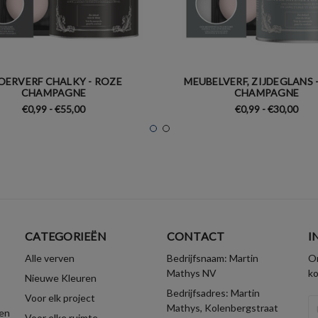
OERVERF CHALKY - ROZE
MEUBELVERF, ZIJDEGLANS 
CHAMPAGNE
CHAMPAGNE
€0,99 - €55,00
€0,99 - €30,00
CATEGORIEËN
CONTACT
I
Alle verven
Bedrijfsnaam: Martin
On
Mathys NV
k
Nieuwe Kleuren
Bedrijfsadres: Martin
Voor elk project
E-
Mathys, Kolenbergstraat
en
Voor elke ruimte
ma