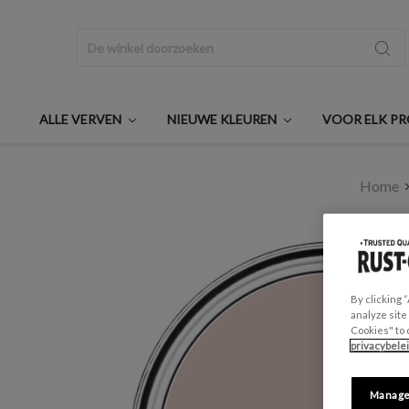
Zoeken
ALLE VERVEN
NIEUWE KLEUREN
VOOR ELK P
Home
By clicking 
analyze site
Cookies" to 
privacybele
Manage