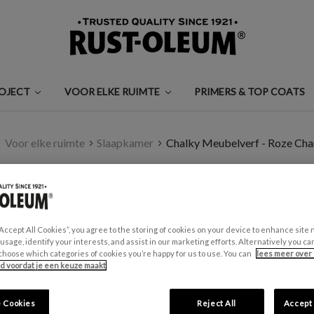
ROJECT
VOOR ELKE RUIMTE
PRIMERS & TOP COATS
Voor elke ruimte
Slaapkamer
Chalky Meubelverf - Roze Ch
CHALKY MEUBELVE
€0,99 - €30,00
“Accept All Cookies”, you agree to the storing of cookies on your device to enhance site 
 usage, identify your interests, and assist in our marketing efforts. Alternatively you 
Een beoordeling schrijven
choose which categories of cookies you’re happy for us to use. You can
lees meer over 
id voordat je een keuze maakt
GESCHIKT VOOR:
 Cookies
Reject All
Accept 
Meubels en plinten