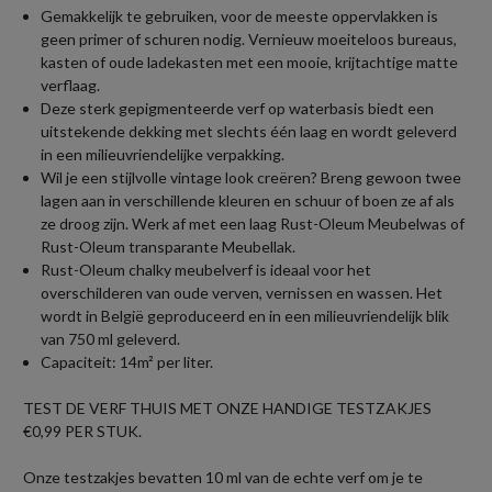
Gemakkelijk te gebruiken, voor de meeste oppervlakken is
geen primer of schuren nodig. Vernieuw moeiteloos bureaus,
kasten of oude ladekasten met een mooie, krijtachtige matte
verflaag.
Deze sterk gepigmenteerde verf op waterbasis biedt een
uitstekende dekking met slechts één laag en wordt geleverd
in een milieuvriendelijke verpakking.
Wil je een stijlvolle vintage look creëren? Breng gewoon twee
lagen aan in verschillende kleuren en schuur of boen ze af als
ze droog zijn. Werk af met een laag Rust-Oleum Meubelwas of
Rust-Oleum transparante Meubellak.
Rust-Oleum chalky meubelverf is ideaal voor het
overschilderen van oude verven, vernissen en wassen. Het
wordt in België geproduceerd en in een milieuvriendelijk blik
van 750 ml geleverd.
Capaciteit: 14m² per liter.
TEST DE VERF THUIS MET ONZE HANDIGE TESTZAKJES
€0,99 PER STUK.
Onze testzakjes bevatten 10 ml van de echte verf om je te