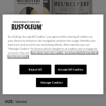
By clicking “Accept All Cookies”, you agree to the storing of cookies on
your device to enhance site navigation, analyze site usage, identify your
interests, and assist in our marketing efforts. Alternatively you can
"Manage Cookies" to choose which categories of cookies you’re happy for
us to use. You can
lees meer over ons cookie- en privacybeleid voordat je
een keuze maakt
GESCHIKT VOOR:
Meubels en plinten
Reject All
Accept All Cookies
KLEURGROEP:
Geel
KLEURCOLLECTIE:
Pastel tinten
Manage Cookies
FINISH:
Mat
SIZE:
Vereist