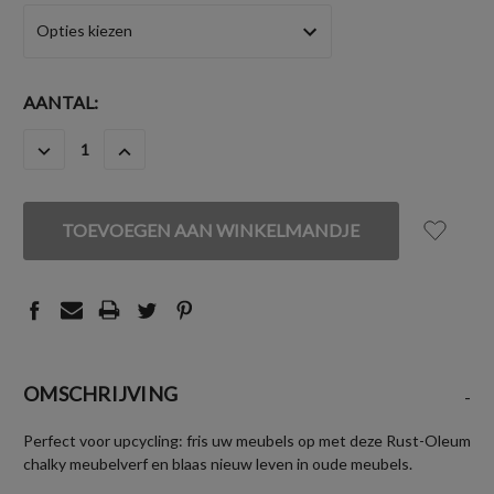
HUIDIGE
AANTAL:
VOORRAAD:
HOEVEELHEID
HOEVEELHEID
VERLAGEN
VERHOGEN
VAN
VAN
UNDEFINED
UNDEFINED
OMSCHRIJVING
-
Perfect voor upcycling: fris uw meubels op met deze Rust-Oleum
chalky meubelverf en blaas nieuw leven in oude meubels.