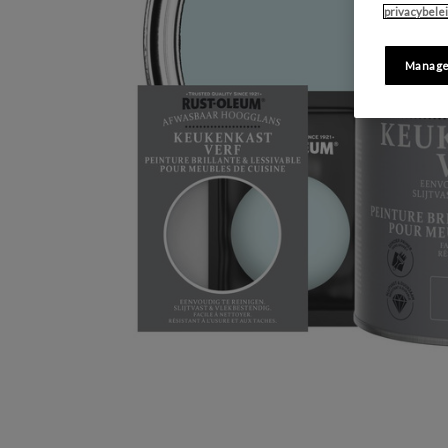
privacybele
Manage