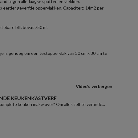
estand tegen alledaagse spatten en vlekken.
op eerder geverfde oppervlakken. Capaciteit: 14m2 per
lebare blik bevat 750 ml.
zakje is genoeg om een testoppervlak van 30 cm x 30 cm te
Video's verbergen
NDE KEUKENKASTVERF
 complete keuken make-over? Om alles zelf te verande...