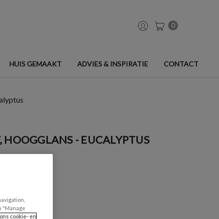
0
HUIS GEMAAKT
ADVIES & INSPIRATIE
CONTACT
alyptus
, HOOGGLANS - EUCALYPTUS
navigation,
can "Manage
ons cookie- en