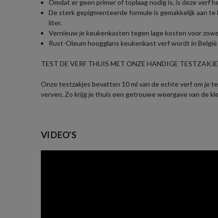
Omdat er geen primer of toplaag nodig is, is deze verf h
De sterk gepigmenteerde formule is gemakkelijk aan te 
liter.
Vernieuw je keukenkasten tegen lage kosten voor zowel jo
Rust-Oleum hoogglans keukenkast verf wordt in België g
TEST DE VERF THUIS MET ONZE HANDIGE TESTZAKJES
Onze testzakjes bevatten 10 ml van de echte verf om je te 
verven. Zo krijg je thuis een getrouwe weergave van de kl
VIDEO'S