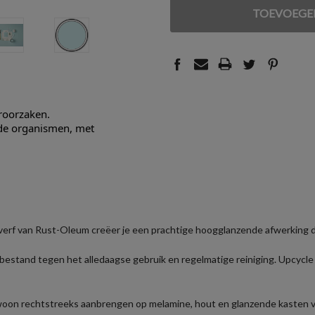
VAN
VAN
UNDEFINED
UNDEFINED
eroorzaken.
nde organismen, met
verf van Rust-Oleum creëer je een prachtige hoogglanzende afwerking die
bestand tegen het alledaagse gebruik en regelmatige reiniging. Upcycl
woon rechtstreeks aanbrengen op melamine, hout en glanzende kasten v