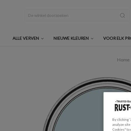
Zoeken
ALLE VERVEN
NIEUWE KLEUREN
VOOR ELK P
Home
By clicking 
analyze site
Cookies" to 