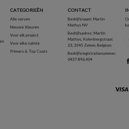
CATEGORIEËN
CONTACT
I
Alle verven
Bedrijfsnaam: Martin
On
Mathys NV
k
Nieuwe Kleuren
Bedrijfsadres: Martin
Voor elk project
E-
Mathys, Kolenbergstraat
en
Voor elke ruimte
ma
23, 3545 Zelem, Belgium
Primers & Top Coats
Bedrijfsregistratienummer:
0437.896.404