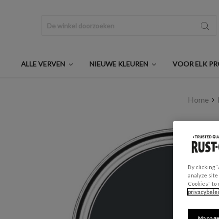
Zoeken
ALLE VERVEN
NIEUWE KLEUREN
VOOR ELK P
Home
By clicking 
analyze site
Cookies" to 
privacybele
Manage