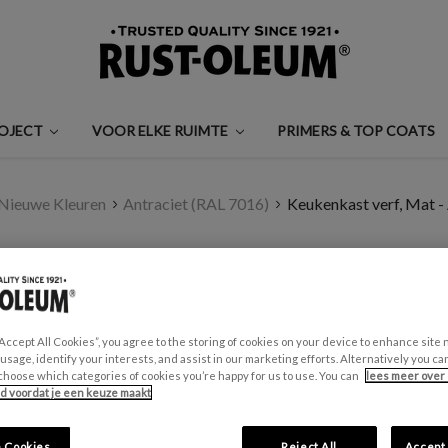
ROJECT
VOOR ELKE RUIMTE
PRIMERS & TOP COATS
Nieuwe Kleuren
Antraciet (RAL 7016)
Keukenkast verf, Mat -
KEUKENKAST VERF,
€0,99 - €35,00
“Accept All Cookies”, you agree to the storing of cookies on your device to enhance site 
(1 beoordeling)
 usage, identify your interests, and assist in our marketing efforts. Alternatively you 
choose which categories of cookies you’re happy for us to use. You can
lees meer over 
id voordat je een keuze maakt
GESCHIKT VOOR:
Keukenkasten
 Cookies
Reject All
Accept 