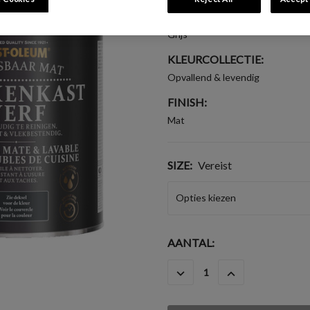
KLEURGROEP:
Grijs
KLEURCOLLECTIE:
Opvallend & levendig
FINISH:
Mat
SIZE:
Vereist
HUIDIGE
AANTAL:
VOORRAAD:
HOEVEELHEID
HOEVEELHEID
VERLAGEN
VERHOGEN