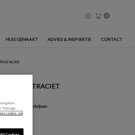
0
HUIS GEMAAKT
ADVIES & INSPIRATIE
CONTACT
 Antraciet
 MAT - ANTRACIET
navigation,
Een beoordeling schrijven
can "Manage
ons cookie- en
All Cookies