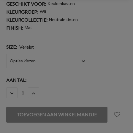
GESCHIKT VOOR:
Keukenkasten
KLEURGROEP:
Wit
KLEURCOLLECTIE:
Neutrale tinten
FINISH:
Mat
SIZE:
Vereist
HUIDIGE
AANTAL:
VOORRAAD:
HOEVEELHEID
HOEVEELHEID
VERLAGEN
VERHOGEN
VAN
VAN
UNDEFINED
UNDEFINED