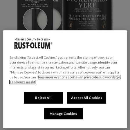
By clicking “Accept All Cookies”, you agree to the storing of cookies on
your device to enhance site navigation, analyze site usage, identify your
interests, and assist in our marketing efforts. Alternatively you can
"Manage Cookies" to choose which categories of cookies you’re happy for
Productveiligheid
us to use. You can
lees meer over ons cookie- en privacybeleid voordat je
een keuze maakt
Waarschuwing
H317 - Kan een allergische huidreactie
veroorzaken.
Reject All
Accept All Cookies
H412 - Schadelijk voor in het water levende
organismen, met langdurige gevolgen.
Manage Cookies