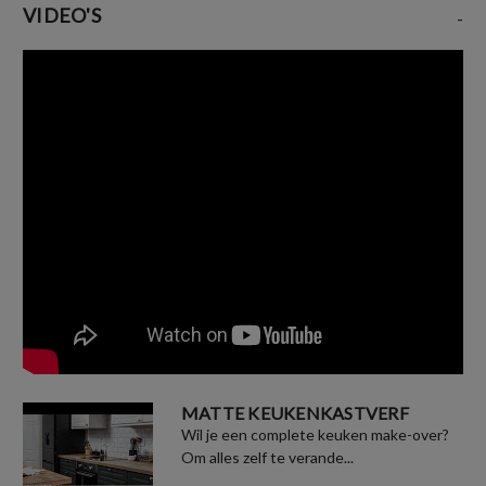
VIDEO'S
-
MATTE KEUKENKASTVERF
Wil je een complete keuken make-over?
Om alles zelf te verande...