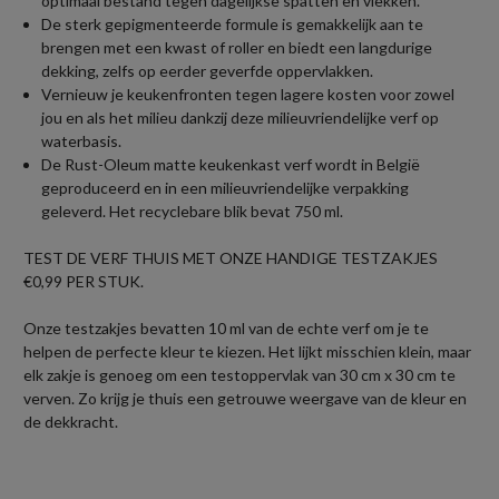
optimaal bestand tegen dagelijkse spatten en vlekken.
De sterk gepigmenteerde formule is gemakkelijk aan te
brengen met een kwast of roller en biedt een langdurige
dekking, zelfs op eerder geverfde oppervlakken.
Vernieuw je keukenfronten tegen lagere kosten voor zowel
jou en als het milieu dankzij deze milieuvriendelijke verf op
waterbasis.
De Rust-Oleum matte keukenkast verf wordt in België
geproduceerd en in een milieuvriendelijke verpakking
geleverd. Het recyclebare blik bevat 750 ml.
TEST DE VERF THUIS MET ONZE HANDIGE TESTZAKJES
€0,99 PER STUK.
Onze testzakjes bevatten 10 ml van de echte verf om je te
helpen de perfecte kleur te kiezen. Het lijkt misschien klein, maar
elk zakje is genoeg om een testoppervlak van 30 cm x 30 cm te
verven. Zo krijg je thuis een getrouwe weergave van de kleur en
de dekkracht.