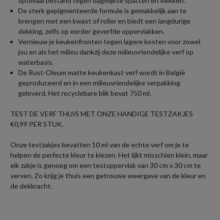
optimaal bestand tegen dagelijkse spatten en vlekken.
De sterk gepigmenteerde formule is gemakkelijk aan te
brengen met een kwast of roller en biedt een langdurige
dekking, zelfs op eerder geverfde oppervlakken.
Vernieuw je keukenfronten tegen lagere kosten voor zowel
jou en als het milieu dankzij deze milieuvriendelijke verf op
waterbasis.
De Rust-Oleum matte keukenkast verf wordt in België
geproduceerd en in een milieuvriendelijke verpakking
geleverd. Het recyclebare blik bevat 750 ml.
TEST DE VERF THUIS MET ONZE HANDIGE TESTZAKJES
€0,99 PER STUK.
Onze testzakjes bevatten 10 ml van de echte verf om je te
helpen de perfecte kleur te kiezen. Het lijkt misschien klein, maar
elk zakje is genoeg om een testoppervlak van 30 cm x 30 cm te
verven. Zo krijg je thuis een getrouwe weergave van de kleur en
de dekkracht.