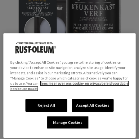
By clicking “Accept All Cookies”, you agree to the storing of cookies on
your device to enhance site navigation, analyze site usage, identify your
interests, and assist in our marketing efforts. Alternatively you can
"Manage Cookies" to choose which categories of cookies you’re happy for
us to use. You can
lees meer over ons cookie- en privacybeleid voordat je
Productveiligheid
een keuze maakt
Waarschuwing
H317 - Kan een allergische huidreactie
Reject All
Accept All Cookies
veroorzaken.
H412 - Schadelijk voor in het water levende
organismen, met langdurige gevolgen.
Manage Cookies