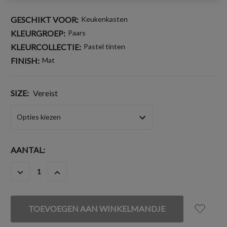
GESCHIKT VOOR:
Keukenkasten
KLEURGROEP:
Paars
KLEURCOLLECTIE:
Pastel tinten
FINISH:
Mat
SIZE:
Vereist
HUIDIGE
AANTAL:
VOORRAAD:
HOEVEELHEID
HOEVEELHEID
VERLAGEN
VERHOGEN
VAN
VAN
UNDEFINED
UNDEFINED