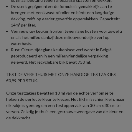
optimaal bestand tegen alledaagse spatten en vlekken.
De sterk gepigmenteerde formule is gemakkelijk aan te
brengen met een kwast of roller en biedt een langdurige
dekking, zelfs op eerder geverfde oppervlakken. Capaciteit:
14m² per liter.
Vernieuw uw keukenfronten tegen lage kosten voor zowel u
en als het milieu dankzij deze milieuvriendelijke verf op
waterbasis.
Rust-Oleum zijdeglans keukenkast verf wordt in België
geproduceerd en in een milieuvriendelijke verpakking
geleverd. Het recyclebare blik bevat 750 ml.
TEST DE VERF THUIS MET ONZE HANDIGE TESTZAKJES
€0,99 PER STUK.
Onze testzakjes bevatten 10 ml van de echte verf om je te
helpen de perfecte kleur te kiezen. Het lijkt misschien klein, maar
elk zakje is genoeg om een testoppervlak van 30 cm x 30 cm te
verven. Zo krijg je thuis een getrouwe weergave van de kleur en
de dekkracht.