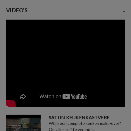
VIDEO'S
-
SATIJN KEUKENKASTVERF
Wil je een complete keuken make-over?
Om alles zelf te verande...