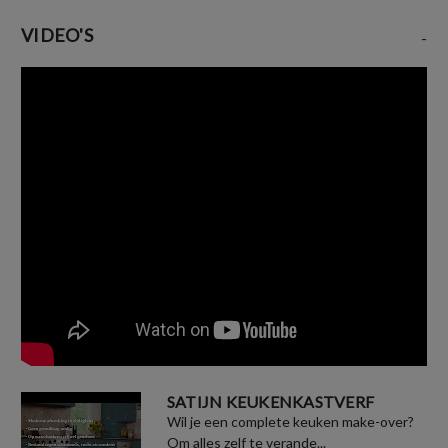
VIDEO'S
-
SATIJN KEUKENKASTVERF
Wil je een complete keuken make-over?
Om alles zelf te verande...