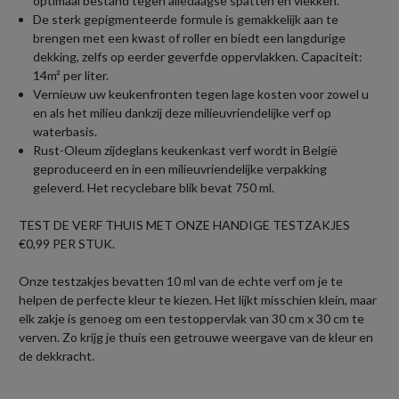
optimaal bestand tegen alledaagse spatten en vlekken.
De sterk gepigmenteerde formule is gemakkelijk aan te
brengen met een kwast of roller en biedt een langdurige
dekking, zelfs op eerder geverfde oppervlakken. Capaciteit:
14m² per liter.
Vernieuw uw keukenfronten tegen lage kosten voor zowel u
en als het milieu dankzij deze milieuvriendelijke verf op
waterbasis.
Rust-Oleum zijdeglans keukenkast verf wordt in België
geproduceerd en in een milieuvriendelijke verpakking
geleverd. Het recyclebare blik bevat 750 ml.
TEST DE VERF THUIS MET ONZE HANDIGE TESTZAKJES
€0,99 PER STUK.
Onze testzakjes bevatten 10 ml van de echte verf om je te
helpen de perfecte kleur te kiezen. Het lijkt misschien klein, maar
elk zakje is genoeg om een testoppervlak van 30 cm x 30 cm te
verven. Zo krijg je thuis een getrouwe weergave van de kleur en
de dekkracht.