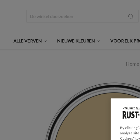
Zoeken
ALLE VERVEN
NIEUWE KLEUREN
VOOR ELK P
Home
By clicking 
analyze site
Cookies" to 