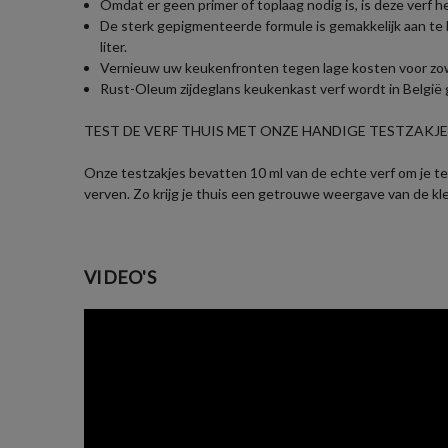
Omdat er geen primer of toplaag nodig is, is deze verf h
De sterk gepigmenteerde formule is gemakkelijk aan te 
liter.
Vernieuw uw keukenfronten tegen lage kosten voor zowel 
Rust-Oleum zijdeglans keukenkast verf wordt in België g
TEST DE VERF THUIS MET ONZE HANDIGE TESTZAKJES
Onze testzakjes bevatten 10 ml van de echte verf om je te 
verven. Zo krijg je thuis een getrouwe weergave van de kl
VIDEO'S