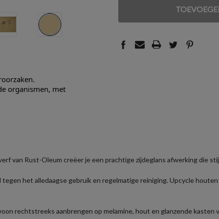
VAN
VAN
UNDEFINED
UNDEFINED
eroorzaken.
nde organismen, met
erf van Rust-Oleum creëer je een prachtige zijdeglans afwerking die stij
 tegen het alledaagse gebruik en regelmatige reiniging. Upcycle houte
oon rechtstreeks aanbrengen op melamine, hout en glanzende kasten vo