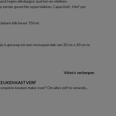
estand tegen alledaagse spatten en vlekken.
op eerder geverfde oppervlakken. Capaciteit: 14m² per
lebare blik bevat 750 ml.
zakje is genoeg om een testoppervlak van 30 cm x 30 cm te
Video's verbergen
 KEUKENKASTVERF
 complete keuken make-over? Om alles zelf te verande...