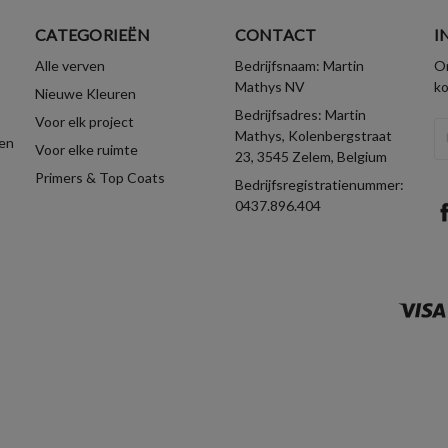
CATEGORIEËN
CONTACT
I
Alle verven
Bedrijfsnaam: Martin
On
Mathys NV
k
Nieuwe Kleuren
Bedrijfsadres: Martin
Voor elk project
E-
Mathys, Kolenbergstraat
en
Voor elke ruimte
ma
23, 3545 Zelem, Belgium
Primers & Top Coats
Bedrijfsregistratienummer:
0437.896.404