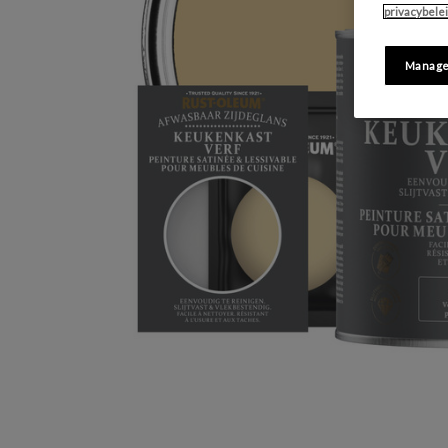
privacybele
Manage