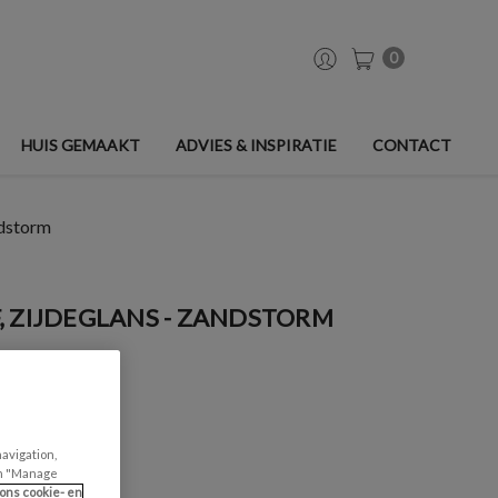
0
HUIS GEMAAKT
ADVIES & INSPIRATIE
CONTACT
ndstorm
, ZIJDEGLANS - ZANDSTORM
navigation,
can "Manage
ons cookie- en