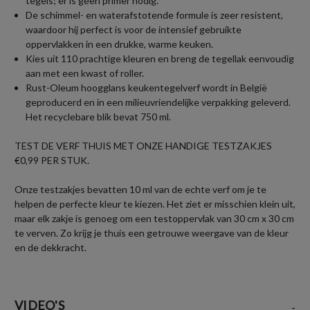
tegels; er is geen primer nodig.
De schimmel- en waterafstotende formule is zeer resistent,
waardoor hij perfect is voor de intensief gebruikte
oppervlakken in een drukke, warme keuken.
Kies uit 110 prachtige kleuren en breng de tegellak eenvoudig
aan met een kwast of roller.
Rust-Oleum hoogglans keukentegelverf wordt in België
geproducerd en in een milieuvriendelijke verpakking geleverd.
Het recyclebare blik bevat 750 ml.
TEST DE VERF THUIS MET ONZE HANDIGE TESTZAKJES
€0,99 PER STUK.
Onze testzakjes bevatten 10 ml van de echte verf om je te
helpen de perfecte kleur te kiezen. Het ziet er misschien klein uit,
maar elk zakje is genoeg om een testoppervlak van 30 cm x 30 cm
te verven. Zo krijg je thuis een getrouwe weergave van de kleur
en de dekkracht.
VIDEO'S
-