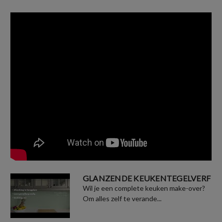
GLANZENDE KEUKENTEGELVERF
Wil je een complete keuken make-over?
Om alles zelf te verande...