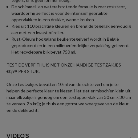
tegels; er is geen primer nodig.
De schimmel- en waterafstotende formule is zeer resistent,
waardoor hij perfect is voor de intensief gebruikte
oppervlakken in een drukke, warme keuken.
Kies uit 110 prachtige kleuren en breng de tegellak eenvoudig
aan met een kwast of roller.
Rust-Oleum hoogglans keukentegelverf wordt in België
geproducerd en in een milieuvriendelijke verpakking geleverd.
Het recyclebare blik bevat 750 ml.
TEST DE VERF THUIS MET ONZE HANDIGE TESTZAKJES
€0,99 PER STUK.
Onze testzakjes bevatten 10 ml van de echte verf om je te
helpen de perfecte kleur te kiezen. Het ziet er misschien klein uit,
maar elk zakje is genoeg om een testoppervlak van 30 cm x 30 cm
te verven. Zo krijg je thuis een getrouwe weergave van de kleur
en de dekkracht.
VIDEO'S
-