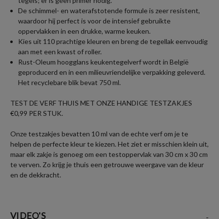
tegels; er is geen primer nodig.
De schimmel- en waterafstotende formule is zeer resistent,
waardoor hij perfect is voor de intensief gebruikte
oppervlakken in een drukke, warme keuken.
Kies uit 110 prachtige kleuren en breng de tegellak eenvoudig
aan met een kwast of roller.
Rust-Oleum hoogglans keukentegelverf wordt in België
geproducerd en in een milieuvriendelijke verpakking geleverd.
Het recyclebare blik bevat 750 ml.
TEST DE VERF THUIS MET ONZE HANDIGE TESTZAKJES
€0,99 PER STUK.
Onze testzakjes bevatten 10 ml van de echte verf om je te
helpen de perfecte kleur te kiezen. Het ziet er misschien klein uit,
maar elk zakje is genoeg om een testoppervlak van 30 cm x 30 cm
te verven. Zo krijg je thuis een getrouwe weergave van de kleur
en de dekkracht.
VIDEO'S
-