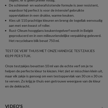
tegels; er is geen primer nodig.
De schimmel- en waterafstotende formule is zeer resistent,
waardoor hij perfect is voor de intensief gebruikte
oppervlakken in een drukke, warme keuken.
Kies uit 110 prachtige kleuren en breng de tegellak eenvoudig
aan met een kwast of roller.
Rust-Oleum hoogglans keukentegelverf wordt in België
geproducerd en in een milieuvriendelijke verpakking geleverd.
Het recyclebare blik bevat 750 ml.
TEST DE VERF THUIS MET ONZE HANDIGE TESTZAKJES
€0,99 PER STUK.
Onze testzakjes bevatten 10 ml van de echte verf om je te
helpen de perfecte kleur te kiezen. Het ziet er misschien klein uit,
maar elk zakje is genoeg om een testoppervlak van 30 cm x 30 cm
te verven. Zo krijg je thuis een getrouwe weergave van de kleur
en de dekkracht.
VIDEO'S
-