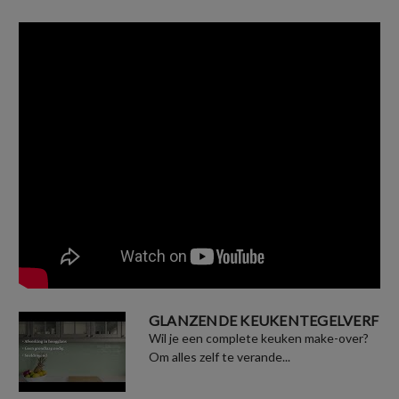
GLANZENDE KEUKENTEGELVERF
Wil je een complete keuken make-over?
Om alles zelf te verande...