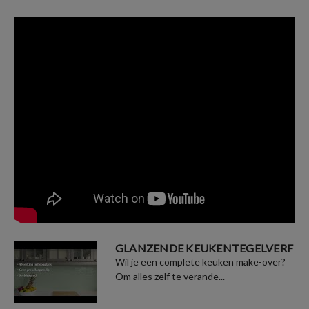
GLANZENDE KEUKENTEGELVERF
Wil je een complete keuken make-over?
Om alles zelf te verande...