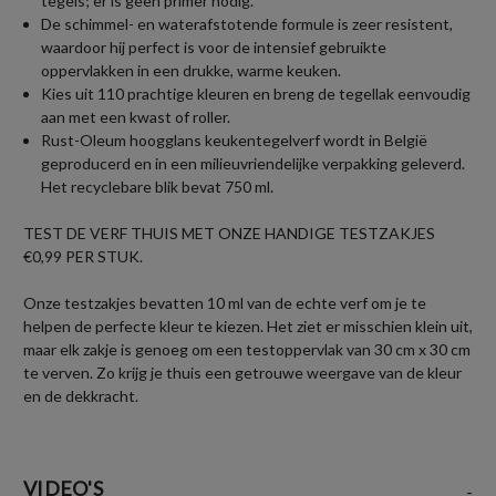
tegels; er is geen primer nodig.
De schimmel- en waterafstotende formule is zeer resistent,
waardoor hij perfect is voor de intensief gebruikte
oppervlakken in een drukke, warme keuken.
Kies uit 110 prachtige kleuren en breng de tegellak eenvoudig
aan met een kwast of roller.
Rust-Oleum hoogglans keukentegelverf wordt in België
geproducerd en in een milieuvriendelijke verpakking geleverd.
Het recyclebare blik bevat 750 ml.
TEST DE VERF THUIS MET ONZE HANDIGE TESTZAKJES
€0,99 PER STUK.
Onze testzakjes bevatten 10 ml van de echte verf om je te
helpen de perfecte kleur te kiezen. Het ziet er misschien klein uit,
maar elk zakje is genoeg om een testoppervlak van 30 cm x 30 cm
te verven. Zo krijg je thuis een getrouwe weergave van de kleur
en de dekkracht.
VIDEO'S
-