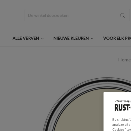
Zoeken
ALLE VERVEN
NIEUWE KLEUREN
VOOR ELK P
Home
By clicking 
analyze site
Cookies" to 