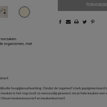
VAN
VAN
UNDEFINED
UNDEFINED
eroorzaken.
nde organismen, met
lverf.
jlvolle hoogglansafwerking. Omdat de tegelverf sterk gepigmenteerd is, 
 keuken is het nog nooit zo eenvoudig geweest om je hele keuken een v
t-Oleum keukenmuurverf en keukenkastverf.