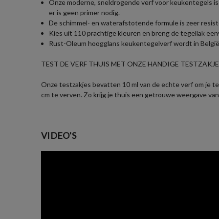
Onze moderne, sneldrogende verf voor keukentegels is 
er is geen primer nodig.
De schimmel- en waterafstotende formule is zeer resiste
Kies uit 110 prachtige kleuren en breng de tegellak een
Rust-Oleum hoogglans keukentegelverf wordt in België g
TEST DE VERF THUIS MET ONZE HANDIGE TESTZAKJES
Onze testzakjes bevatten 10 ml van de echte verf om je te 
cm te verven. Zo krijg je thuis een getrouwe weergave van
VIDEO'S