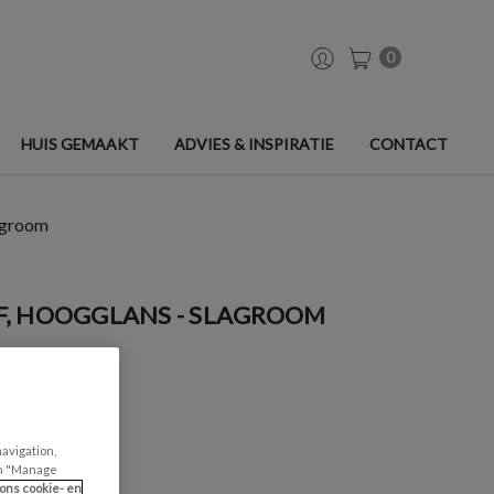
0
HUIS GEMAAKT
ADVIES & INSPIRATIE
CONTACT
lagroom
, HOOGGLANS - SLAGROOM
navigation,
can "Manage
ons cookie- en