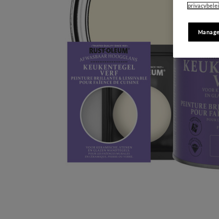
privacybele
Manage