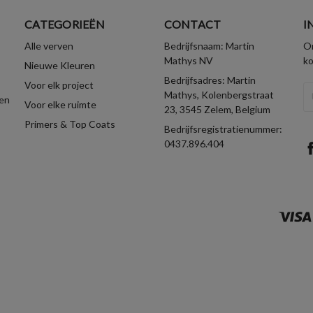
CATEGORIEËN
CONTACT
I
Alle verven
Bedrijfsnaam: Martin
On
Mathys NV
k
Nieuwe Kleuren
Bedrijfsadres: Martin
Voor elk project
E-
Mathys, Kolenbergstraat
en
Voor elke ruimte
ma
23, 3545 Zelem, Belgium
Primers & Top Coats
Bedrijfsregistratienummer:
0437.896.404