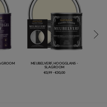
SLAGROOM
MEUBELVERF, HOOGGLANS -
RAD
SLAGROOM
€0,99 - €30,00