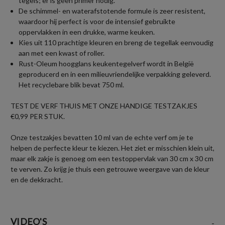
tegels; er is geen primer nodig.
De schimmel- en waterafstotende formule is zeer resistent,
waardoor hij perfect is voor de intensief gebruikte
oppervlakken in een drukke, warme keuken.
Kies uit 110 prachtige kleuren en breng de tegellak eenvoudig
aan met een kwast of roller.
Rust-Oleum hoogglans keukentegelverf wordt in België
geproducerd en in een milieuvriendelijke verpakking geleverd.
Het recyclebare blik bevat 750 ml.
TEST DE VERF THUIS MET ONZE HANDIGE TESTZAKJES
€0,99 PER STUK.
Onze testzakjes bevatten 10 ml van de echte verf om je te
helpen de perfecte kleur te kiezen. Het ziet er misschien klein uit,
maar elk zakje is genoeg om een testoppervlak van 30 cm x 30 cm
te verven. Zo krijg je thuis een getrouwe weergave van de kleur
en de dekkracht.
VIDEO'S
-