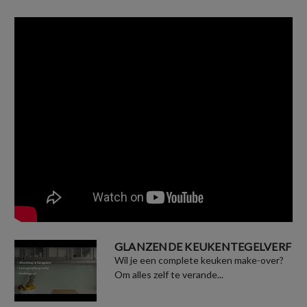
GLANZENDE KEUKENTEGELVERF
Wil je een complete keuken make-over?
Om alles zelf te verande...