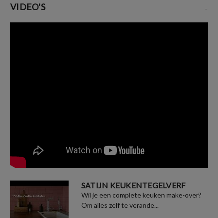
VIDEO'S
-
SATIJN KEUKENTEGELVERF
Wil je een complete keuken make-over?
Om alles zelf te verande...