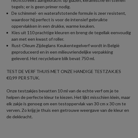
rechtstreeks aangebracht op glazen, keramische en stenen
tegels; er is geen primer nodig.
De schimmel- en waterafstotende formule is zeer resistent,
waardoor hij perfect is voor de intensief gebruikte
oppervlakken in een drukke, warme keuken.
Kies uit 110 prachtige kleuren en breng de tegellak eenvoudig
aan met een kwast of roller.
Rust-Oleum Zijdeglans Keukentegelverf wordt in België
geproduceerd en in een milieuvriendelijke verpakking
geleverd. Het recyclebare blik bevat 750 ml.
TEST DE VERF THUIS MET ONZE HANDIGE TESTZAKJES
€0,99 PER STUK.
Onze testzakjes bevatten 10 ml van de echte verf om je te
helpen de perfecte kleur te kiezen. Het lijkt misschien klein, maar
elk zakje is genoeg om een testoppervlak van 30 cm x 30 cm te
verven. Zo krijg je thuis een getrouwe weergave van de kleur en
de dekkracht.