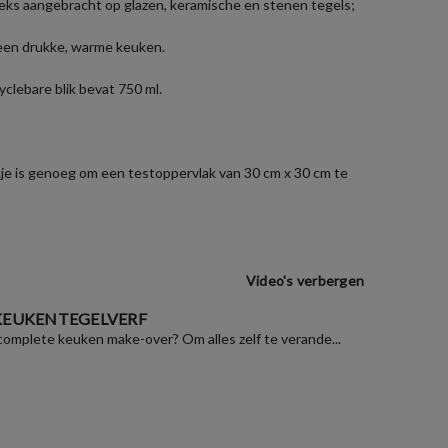
eks aangebracht op glazen, keramische en stenen tegels;
n een drukke, warme keuken.
clebare blik bevat 750 ml.
zakje is genoeg om een testoppervlak van 30 cm x 30 cm te
Video's verbergen
 KEUKENTEGELVERF
 complete keuken make-over? Om alles zelf te verande...