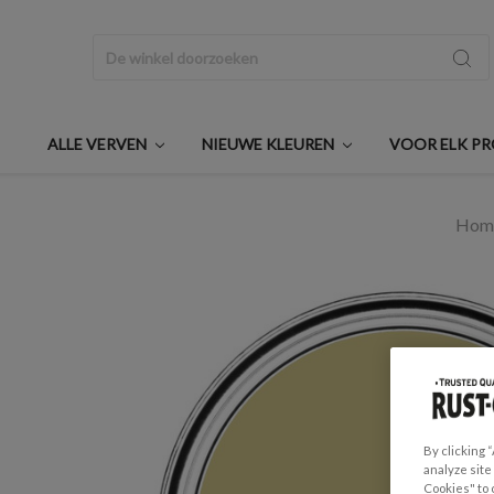
Zoeken
ALLE VERVEN
NIEUWE KLEUREN
VOOR ELK P
Hom
By clicking 
analyze site
Cookies" to 