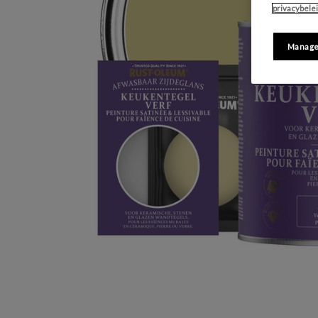
privacybele
Manage