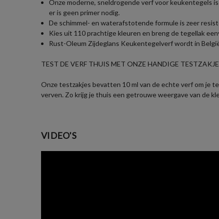
Onze moderne, sneldrogende verf voor keukentegels is 
er is geen primer nodig.
De schimmel- en waterafstotende formule is zeer resiste
Kies uit 110 prachtige kleuren en breng de tegellak een
Rust-Oleum Zijdeglans Keukentegelverf wordt in België 
TEST DE VERF THUIS MET ONZE HANDIGE TESTZAKJES
Onze testzakjes bevatten 10 ml van de echte verf om je te 
verven. Zo krijg je thuis een getrouwe weergave van de kl
VIDEO'S