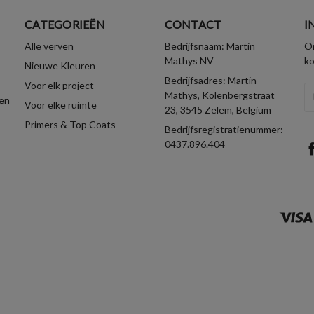
CATEGORIEËN
CONTACT
I
Alle verven
Bedrijfsnaam: Martin
On
Mathys NV
k
Nieuwe Kleuren
Bedrijfsadres: Martin
Voor elk project
E-
Mathys, Kolenbergstraat
en
Voor elke ruimte
ma
23, 3545 Zelem, Belgium
Primers & Top Coats
Bedrijfsregistratienummer:
0437.896.404