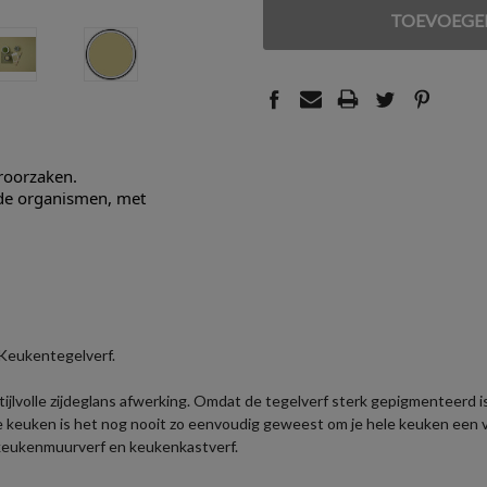
VAN
VAN
UNDEFINED
UNDEFINED
eroorzaken.
nde organismen, met
 Keukentegelverf.
lvolle zijdeglans afwerking. Omdat de tegelverf sterk gepigmenteerd is, 
e keuken is het nog nooit zo eenvoudig geweest om je hele keuken een 
keukenmuurverf en keukenkastverf.