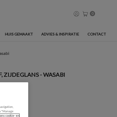
0
HUIS GEMAAKT
ADVIES & INSPIRATIE
CONTACT
asabi
 ZIJDEGLANS - WASABI
navigation,
can "Manage
ons cookie- en