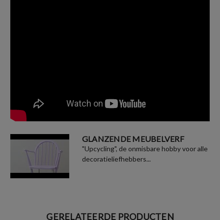
GLANZENDE MEUBELVERF
"Upcycling", de onmisbare hobby voor alle
decoratieliefhebbers...
GERELATEERDE PRODUCTEN