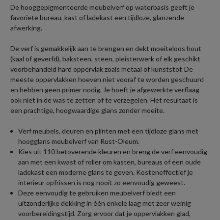
De hooggepigmenteerde meubelverf op waterbasis geeft je
favoriete bureau, kast of ladekast een tijdloze, glanzende
afwerking.
De verf is gemakkelijk aan te brengen en dekt moeiteloos hout
(kaal of geverfd), baksteen, steen, pleisterwerk of elk geschikt
voorbehandeld hard oppervlak zoals metaal of kunststof. De
meeste oppervlakken hoeven niet vooraf te worden geschuurd
en hebben geen primer nodig. Je hoeft je afgewerkte verflaag
ook niet in de was te zetten of te verzegelen. Het resultaat is
een prachtige, hoogwaardige glans zonder moeite.
Verf meubels, deuren en plinten met een tijdloze glans met
hoogglans meubelverf van Rust-Oleum.
Kies uit 110 betoverende kleuren en breng de verf eenvoudig
aan met een kwast of roller om kasten, bureaus of een oude
ladekast een moderne glans te geven. Kosteneffectief je
interieur opfrissen is nog nooit zo eenvoudig geweest.
Deze eenvoudig te gebruiken meubelverf biedt een
uitzonderlijke dekking in één enkele laag met zeer weinig
voorbereidingstijd. Zorg ervoor dat je oppervlakken glad,