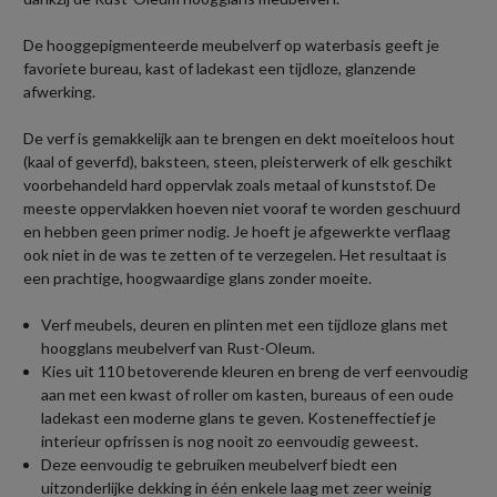
De hooggepigmenteerde meubelverf op waterbasis geeft je
favoriete bureau, kast of ladekast een tijdloze, glanzende
afwerking.
De verf is gemakkelijk aan te brengen en dekt moeiteloos hout
(kaal of geverfd), baksteen, steen, pleisterwerk of elk geschikt
voorbehandeld hard oppervlak zoals metaal of kunststof. De
meeste oppervlakken hoeven niet vooraf te worden geschuurd
en hebben geen primer nodig. Je hoeft je afgewerkte verflaag
ook niet in de was te zetten of te verzegelen. Het resultaat is
een prachtige, hoogwaardige glans zonder moeite.
Verf meubels, deuren en plinten met een tijdloze glans met
hoogglans meubelverf van Rust-Oleum.
Kies uit 110 betoverende kleuren en breng de verf eenvoudig
aan met een kwast of roller om kasten, bureaus of een oude
ladekast een moderne glans te geven. Kosteneffectief je
interieur opfrissen is nog nooit zo eenvoudig geweest.
Deze eenvoudig te gebruiken meubelverf biedt een
uitzonderlijke dekking in één enkele laag met zeer weinig