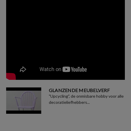
GLANZENDE MEUBELVERF
"Upcycling", de onmisbare hobby voor alle
decoratieliefhebbers...