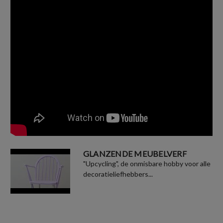
GLANZENDE MEUBELVERF
"Upcycling", de onmisbare hobby voor alle
decoratieliefhebbers...