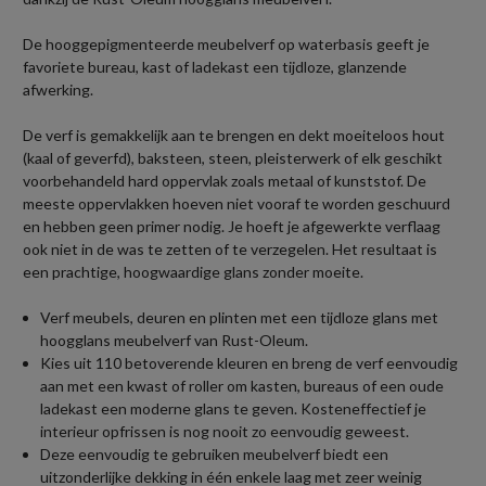
De hooggepigmenteerde meubelverf op waterbasis geeft je
favoriete bureau, kast of ladekast een tijdloze, glanzende
afwerking.
De verf is gemakkelijk aan te brengen en dekt moeiteloos hout
(kaal of geverfd), baksteen, steen, pleisterwerk of elk geschikt
voorbehandeld hard oppervlak zoals metaal of kunststof. De
meeste oppervlakken hoeven niet vooraf te worden geschuurd
en hebben geen primer nodig. Je hoeft je afgewerkte verflaag
ook niet in de was te zetten of te verzegelen. Het resultaat is
een prachtige, hoogwaardige glans zonder moeite.
Verf meubels, deuren en plinten met een tijdloze glans met
hoogglans meubelverf van Rust-Oleum.
Kies uit 110 betoverende kleuren en breng de verf eenvoudig
aan met een kwast of roller om kasten, bureaus of een oude
ladekast een moderne glans te geven. Kosteneffectief je
interieur opfrissen is nog nooit zo eenvoudig geweest.
Deze eenvoudig te gebruiken meubelverf biedt een
uitzonderlijke dekking in één enkele laag met zeer weinig