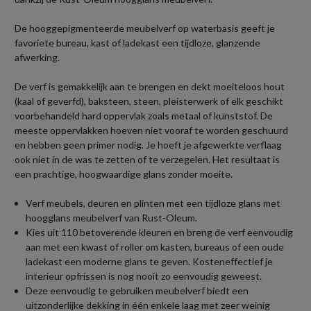
De hooggepigmenteerde meubelverf op waterbasis geeft je
favoriete bureau, kast of ladekast een tijdloze, glanzende
afwerking.
De verf is gemakkelijk aan te brengen en dekt moeiteloos hout
(kaal of geverfd), baksteen, steen, pleisterwerk of elk geschikt
voorbehandeld hard oppervlak zoals metaal of kunststof. De
meeste oppervlakken hoeven niet vooraf te worden geschuurd
en hebben geen primer nodig. Je hoeft je afgewerkte verflaag
ook niet in de was te zetten of te verzegelen. Het resultaat is
een prachtige, hoogwaardige glans zonder moeite.
Verf meubels, deuren en plinten met een tijdloze glans met
hoogglans meubelverf van Rust-Oleum.
Kies uit 110 betoverende kleuren en breng de verf eenvoudig
aan met een kwast of roller om kasten, bureaus of een oude
ladekast een moderne glans te geven. Kosteneffectief je
interieur opfrissen is nog nooit zo eenvoudig geweest.
Deze eenvoudig te gebruiken meubelverf biedt een
uitzonderlijke dekking in één enkele laag met zeer weinig