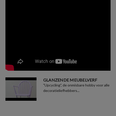
GLANZENDE MEUBELVERF
"Upcycling", de onmisbare hobby voor alle
decoratieliefhebbers...