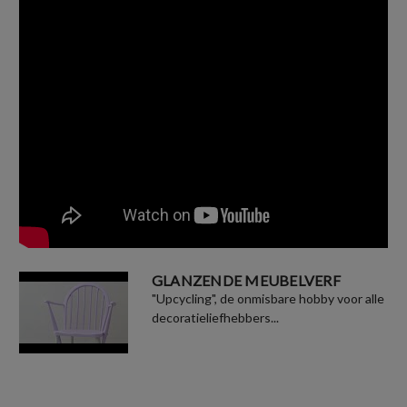
GLANZENDE MEUBELVERF
"Upcycling", de onmisbare hobby voor alle
decoratieliefhebbers...