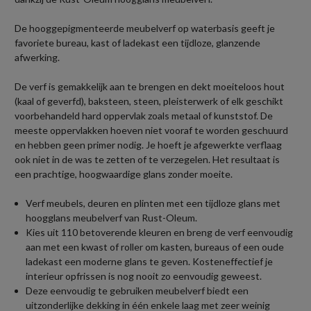
De hooggepigmenteerde meubelverf op waterbasis geeft je
favoriete bureau, kast of ladekast een tijdloze, glanzende
afwerking.
De verf is gemakkelijk aan te brengen en dekt moeiteloos hout
(kaal of geverfd), baksteen, steen, pleisterwerk of elk geschikt
voorbehandeld hard oppervlak zoals metaal of kunststof. De
meeste oppervlakken hoeven niet vooraf te worden geschuurd
en hebben geen primer nodig. Je hoeft je afgewerkte verflaag
ook niet in de was te zetten of te verzegelen. Het resultaat is
een prachtige, hoogwaardige glans zonder moeite.
Verf meubels, deuren en plinten met een tijdloze glans met
hoogglans meubelverf van Rust-Oleum.
Kies uit 110 betoverende kleuren en breng de verf eenvoudig
aan met een kwast of roller om kasten, bureaus of een oude
ladekast een moderne glans te geven. Kosteneffectief je
interieur opfrissen is nog nooit zo eenvoudig geweest.
Deze eenvoudig te gebruiken meubelverf biedt een
uitzonderlijke dekking in één enkele laag met zeer weinig