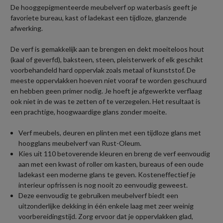
De hooggepigmenteerde meubelverf op waterbasis geeft je
favoriete bureau, kast of ladekast een tijdloze, glanzende
afwerking.
De verf is gemakkelijk aan te brengen en dekt moeiteloos hout
(kaal of geverfd), baksteen, steen, pleisterwerk of elk geschikt
voorbehandeld hard oppervlak zoals metaal of kunststof. De
meeste oppervlakken hoeven niet vooraf te worden geschuurd
en hebben geen primer nodig. Je hoeft je afgewerkte verflaag
ook niet in de was te zetten of te verzegelen. Het resultaat is
een prachtige, hoogwaardige glans zonder moeite.
Verf meubels, deuren en plinten met een tijdloze glans met
hoogglans meubelverf van Rust-Oleum.
Kies uit 110 betoverende kleuren en breng de verf eenvoudig
aan met een kwast of roller om kasten, bureaus of een oude
ladekast een moderne glans te geven. Kosteneffectief je
interieur opfrissen is nog nooit zo eenvoudig geweest.
Deze eenvoudig te gebruiken meubelverf biedt een
uitzonderlijke dekking in één enkele laag met zeer weinig
voorbereidingstijd. Zorg ervoor dat je oppervlakken glad,