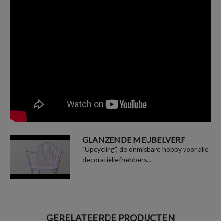
GLANZENDE MEUBELVERF
"Upcycling", de onmisbare hobby voor alle
decoratieliefhebbers...
GERELATEERDE PRODUCTEN