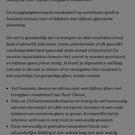
De hooggepigmenteerde meubelverf op waterbasis geeft je
favoriete bureau, kast of ladekast een tijdloze, glanzende
afwerking.
De verf is gemakkelijk aan te brengen en dekt moeiteloos hout
(kaal of geverfd), baksteen, steen, pleisterwerk of elk geschikt
voorbehandeld hard oppervlak zoals metaal of kunststof. De
meeste oppervlakken hoeven niet vooraf te worden geschuurd
en hebben geen primer nodig. Je hoeft je afgewerkte verflaag
ook niet in de was te zetten of te verzegelen. Het resultaat is
een prachtige, hoogwaardige glans zonder moeite.
Verf meubels, deuren en plinten met een tijdloze glans met
hoogglans meubelverf van Rust-Oleum.
Kies uit 110 betoverende kleuren en breng de verf eenvoudig
aan met een kwast of roller om kasten, bureaus of een oude
ladekast een moderne glans te geven. Kosteneffectief je
interieur opfrissen is nog nooit zo eenvoudig geweest.
Deze eenvoudig te gebruiken meubelverf biedt een
uitzonderlijke dekking in één enkele laag met zeer weinig