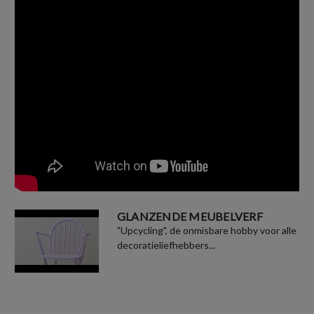
GLANZENDE MEUBELVERF
"Upcycling", de onmisbare hobby voor alle
decoratieliefhebbers...