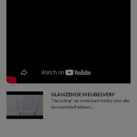
GLANZENDE MEUBELVERF
"Upcycling", de onmisbare hobby voor alle
decoratieliefhebbers...