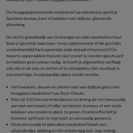
De hooggepigmenteerde meubelverf op waterbasis geeft je
favoriete bureau, kast of ladekast een tijdloze, glanzende
afwerking.
De verf is gemakkelijk aan te brengen en dekt moeiteloos hout
(kaal of geverfd), baksteen, steen, pleisterwerk of elk geschikt
voorbehandeld hard oppervlak zoals metaal of kunststof. De
meeste oppervlakken hoeven niet vooraf te worden geschuurd
en hebben geen primer nodig. Je hoeft je afgewerkte verflaag
ook niet in de was te zetten of te verzegelen. Het resultaat is
een prachtige, hoogwaardige glans zonder moeite.
Verf meubels, deuren en plinten met een tijdloze glans met
hoogglans meubelverf van Rust-Oleum.
Kies uit 110 betoverende kleuren en breng de verf eenvoudig
aan met een kwast of roller om kasten, bureaus of een oude
ladekast een moderne glans te geven. Kosteneffectief je
interieur opfrissen is nog nooit zo eenvoudig geweest.
Deze eenvoudig te gebruiken meubelverf biedt een
uitzonderlijke dekking in één enkele laag met zeer weinig