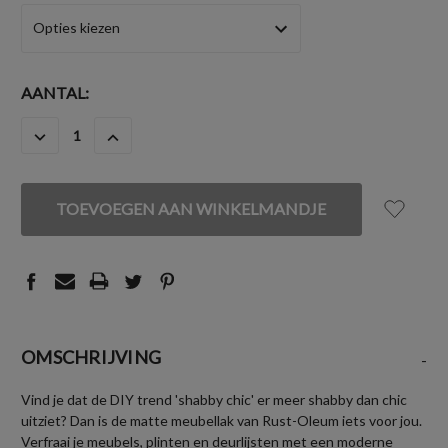
HUIDIGE
AANTAL:
VOORRAAD:
HOEVEELHEID
HOEVEELHEID
VERLAGEN
VERHOGEN
VAN
VAN
UNDEFINED
UNDEFINED
OMSCHRIJVING
-
Vind je dat de DIY trend 'shabby chic' er meer shabby dan chic
uitziet? Dan is de matte meubellak van Rust-Oleum iets voor jou.
Verfraai je meubels, plinten en deurlijsten met een moderne