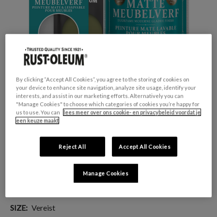
By clicking “Accept All Cookies”, you agree to the storing of cookies on
your device to enhance site navigation, analyze site usage, identify your
interests, and assist in our marketing efforts. Alternatively you can
"Manage Cookies" to choose which categories of cookies you’re happy for
us to use. You can
lees meer over ons cookie- en privacybeleid voordat je
een keuze maakt
GESCHIKT VOOR:
Meubels en plinten
Reject All
Accept All Cookies
KLEURGROEP:
Groen
KLEURCOLLECTIE:
Opvallend & levendig
Manage Cookies
FINISH:
Mat
SIZE:
Vereist