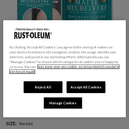
By clicking “Accept All Cookies”, you agree to the storing of cookies on
your device to enhance site navigation, analyze site usage, identify your
interests, and assist in our marketing efforts. Alternatively you can
"Manage Cookies" to choose which categories of cookies you’re happy for
us to use. You can
lees meer over ons cookie- en privacybeleid voordat je
een keuze maakt
GESCHIKT VOOR:
Meubels en plinten
Reject All
Accept All Cookies
KLEURGROEP:
Roze
KLEURCOLLECTIE:
Pastel tinten
Manage Cookies
FINISH:
Mat
SIZE:
Vereist