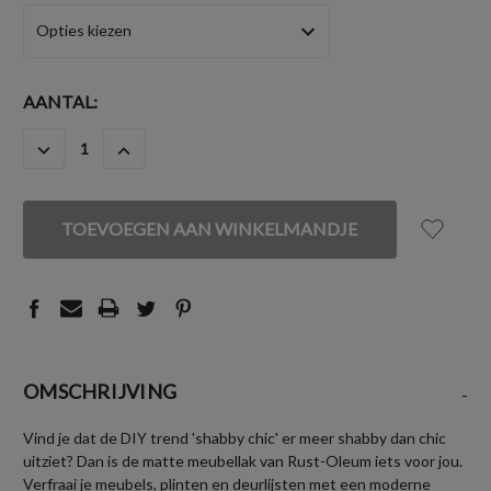
HUIDIGE
AANTAL:
VOORRAAD:
HOEVEELHEID
HOEVEELHEID
VERLAGEN
VERHOGEN
VAN
VAN
UNDEFINED
UNDEFINED
OMSCHRIJVING
-
Vind je dat de DIY trend 'shabby chic' er meer shabby dan chic
uitziet? Dan is de matte meubellak van Rust-Oleum iets voor jou.
Verfraai je meubels, plinten en deurlijsten met een moderne