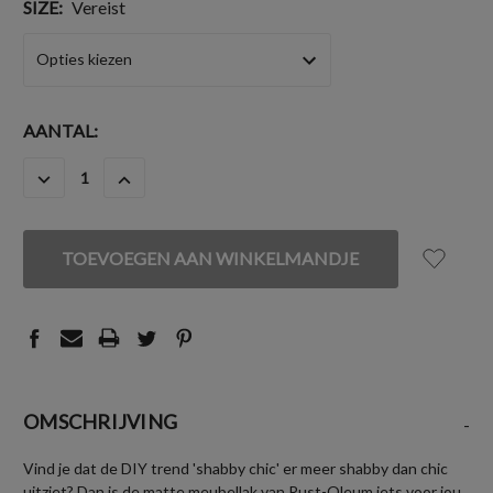
SIZE:
Vereist
HUIDIGE
AANTAL:
VOORRAAD:
HOEVEELHEID
HOEVEELHEID
VERLAGEN
VERHOGEN
VAN
VAN
UNDEFINED
UNDEFINED
OMSCHRIJVING
-
Vind je dat de DIY trend 'shabby chic' er meer shabby dan chic
uitziet? Dan is de matte meubellak van Rust-Oleum iets voor jou.