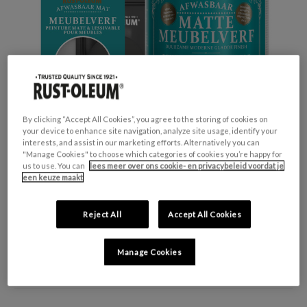
By clicking “Accept All Cookies”, you agree to the storing of cookies on
your device to enhance site navigation, analyze site usage, identify your
interests, and assist in our marketing efforts. Alternatively you can
"Manage Cookies" to choose which categories of cookies you’re happy for
us to use. You can
lees meer over ons cookie- en privacybeleid voordat je
een keuze maakt
GESCHIKT VOOR:
Meubels en plinten
Reject All
Accept All Cookies
KLEURGROEP:
Zwart
KLEURCOLLECTIE:
Opvallend & levendig
Manage Cookies
FINISH:
Mat