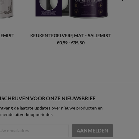
IEMIST
KEUKENTEGELVERF, MAT - SALIEMIST
RADI
€0,99 - €35,50
NSCHRIJVEN VOOR ONZE NIEUWSBRIEF
tvang de laatste updates over nieuwe producten en
omende uitverkoopperiodes
iladres