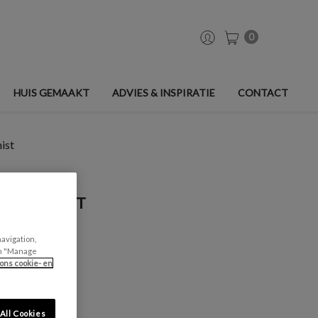
0
HUIS GEMAAKT
ADVIES & INSPIRATIE
CONTACT
ist
 SALIEMIST
navigation,
can "Manage
ons cookie- en
All Cookies