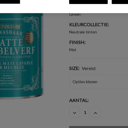
KLEURGROEP:
Groen
KLEURCOLLECTIE:
Neutrale tinten
FINISH:
Mat
SIZE:
Vereist
HUIDIGE
AANTAL:
VOORRAAD:
HOEVEELHEID
HOEVEELHEID
VERLAGEN
VERHOGEN