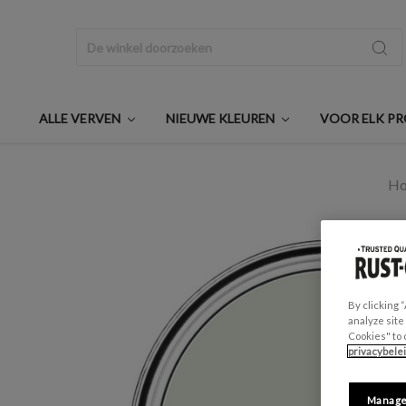
Zoeken
ALLE VERVEN
NIEUWE KLEUREN
VOOR ELK P
H
By clicking 
analyze site
Cookies" to 
privacybele
Manage