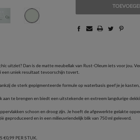
VAN
VAN
UNDEFINED
UNDEFINED
chic uitziet? Dan is de matte meubellak van Rust-Oleum iets voor jou. Ve
 een uniek resultaat tevoorschijn tovert.
ankzij de sterk gepigmenteerde formule op waterbasis geef je je kasten,
jk aan te brengen en biedt een uitstekende en extreem langdurige dekkin
oppervlakken schoon en droog zijn. Je hoeft de afgewerkte gelakte opper
 geproduceerd en in een milieuvriendelijk blik van 750 ml geleverd.
 €0,99 PER STUK.