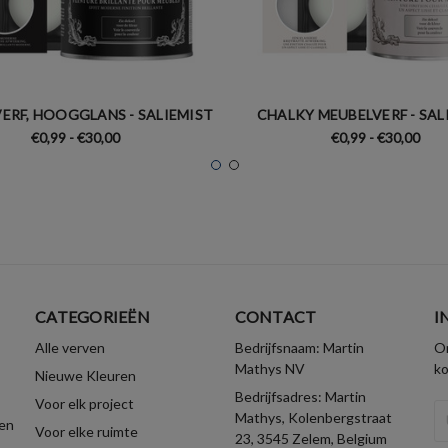
ERF, HOOGGLANS - SALIEMIST
CHALKY MEUBELVERF - SAL
€0,99 - €30,00
€0,99 - €30,00
CATEGORIEËN
CONTACT
I
Alle verven
Bedrijfsnaam: Martin
On
Mathys NV
k
Nieuwe Kleuren
Bedrijfsadres: Martin
Voor elk project
E-
Mathys, Kolenbergstraat
en
Voor elke ruimte
ma
23, 3545 Zelem, Belgium