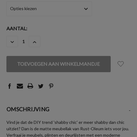
HUIDIGE
AANTAL:
VOORRAAD:
HOEVEELHEID
HOEVEELHEID
VERLAGEN
VERHOGEN
VAN
VAN
UNDEFINED
UNDEFINED
OMSCHRIJVING
-
Vind je dat de DIY trend 'shabby chic' er meer shabby dan chic
uitziet? Dan is de matte meubellak van Rust-Oleum iets voor jou.
Verfraai je meubels, plinten en deurlijsten met een moderne