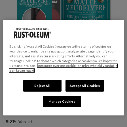
By clicking “Accept All Cookies”, you agree to the storing of cookies on
your device to enhance site navigation, analyze site usage, identify your
interests, and assist in our marketing efforts. Alternatively you can
"Manage Cookies" to choose which categories of cookies you’re happy for
us to use. You can
lees meer over ons cookie- en privacybeleid voordat je
een keuze maakt
GESCHIKT VOOR:
Meubels en plinten
Reject All
Accept All Cookies
KLEURGROEP:
Rood
KLEURCOLLECTIE:
Opvallend & levendig
Manage Cookies
FINISH:
Mat
SIZE:
Vereist