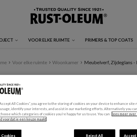
ROJECT
VOOR ELKE RUIMTE
PRIMERS & TOP COATS
ome
Voor elke ruimte
Woonkamer
Meubelverf, Zijdeglans - 
MEUBELVERF, ZIJDE
€0,99 - €30,00
“Accept All Cookies”, you agree to the storing of cookies on your device to enhance site 
Een beoordeling schrijven
 usage, identify your interests, and assist in our marketing efforts. Alternatively you 
choose which categories of cookies you’re happy for us to use. You can
lees meer over 
id voordat je een keuze maakt
GESCHIKT VOOR:
Meubels en plinten
 Cookies
Reject All
Accept 