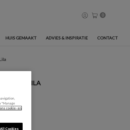
0
HUIS GEMAAKT
ADVIES & INSPIRATIE
CONTACT
Lila
GLANS - LILA
navigation,
can "Manage
ons cookie- en
All Cookies