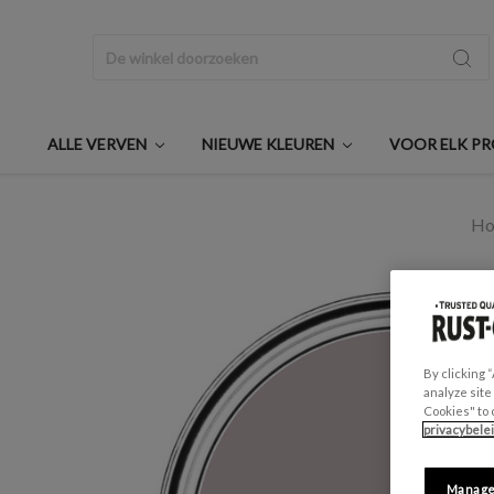
Zoeken
ALLE VERVEN
NIEUWE KLEUREN
VOOR ELK P
H
By clicking 
analyze site
Cookies" to 
privacybele
Manage