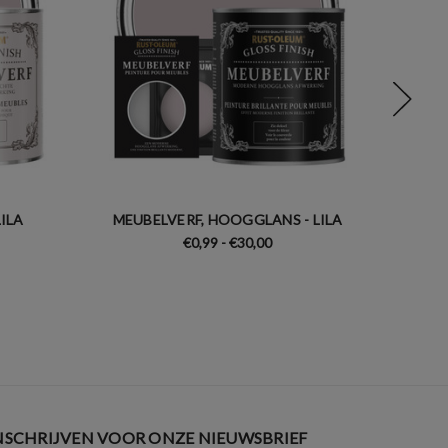
ILA
MEUBELVERF, HOOGGLANS - LILA
BUI
€0,99 - €30,00
NSCHRIJVEN VOOR ONZE NIEUWSBRIEF