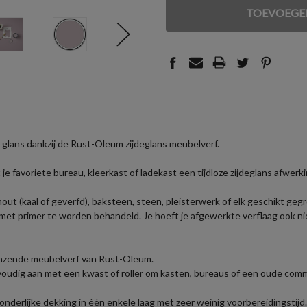
VAN
VAN
UNDEFINED
UNDEFINED
 glans dankzij de Rust-Oleum zijdeglans meubelverf.
 favoriete bureau, kleerkast of ladekast een tijdloze zijdeglans afwerki
out (kaal of geverfd), baksteen, steen, pleisterwerk of elk geschikt ge
t primer te worden behandeld. Je hoeft je afgewerkte verflaag ook niet 
glanzende meubelverf van Rust-Oleum.
voudig aan met een kwast of roller om kasten, bureaus of een oude com
derlijke dekking in één enkele laag met zeer weinig voorbereidingstijd