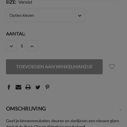
SIZE:
Vereist
HUIDIGE
AANTAL:
VOORRAAD:
HOEVEELHEID
HOEVEELHEID
VERLAGEN
VERHOGEN
VAN
VAN
UNDEFINED
UNDEFINED
OMSCHRIJVING
-
Geef je binnenmeubelen, deuren en sierlijsten een nieuwe glans
dankzij de Rust-Oleum zijdeglans meubelverf.