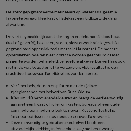
De sterk gepigmenteerde meubelverf op waterbasis geeft je
favoriete bureau, kleerkast of ladekast een tijdloze zijdeglans
afwerking.
De verf is gemakkelijk aan te brengen en dekt moeiteloos hout
(kaal of geverfd), baksteen, steen, pleisterwerk of elk geschikt
gegrond hard oppervlak zoals metaal of kunststof. De meeste
oppervlakken hoeven niet vooraf te worden geschuurd of met
primer te worden behandeld. Je hoeft je afgewerkte verflaag ook
niet in de was te zetten of te verzegelen. Het resultaat is een
prachtige, hoogwaardige zijdeglans zonder moeite.
Verf meubels, deuren en plinten met de tijdloze
zijdeglanzende meubelverf van Rust-Oleum.
Kies uit 110 betoverende kleuren en breng de verf eenvoudig
aan met een kwast of roller om kasten, bureaus of een oude
commode een moderne look te geven. Kosteneffectief je
interieur opfrissen is nog nooit zo eenvoudig geweest.
Deze eenvoudig te gebruiken meubelverf biedt een
uitzonderlijke dekking in één enkele laag met zeer weinig