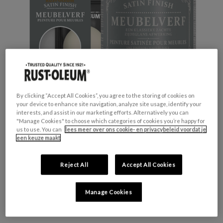
By clicking “Accept All Cookies”, you agree to the storing of cookies on
your device to enhance site navigation, analyze site usage, identify your
interests, and assist in our marketing efforts. Alternatively you can
"Manage Cookies" to choose which categories of cookies you’re happy for
us to use. You can
lees meer over ons cookie- en privacybeleid voordat je
een keuze maakt
GESCHIKT VOOR:
Meubels en plinten
Reject All
Accept All Cookies
KLEURGROEP:
Beige
KLEURCOLLECTIE:
Neutrale tinten
Manage Cookies
FINISH:
Zijdeglans