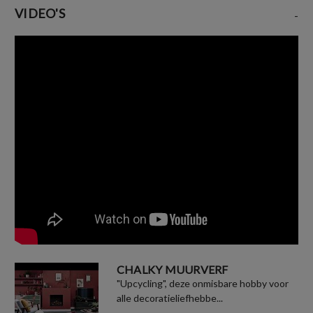
VIDEO'S
-
CHALKY MUURVERF
"Upcycling", deze onmisbare hobby voor
alle decoratieliefhebbe...