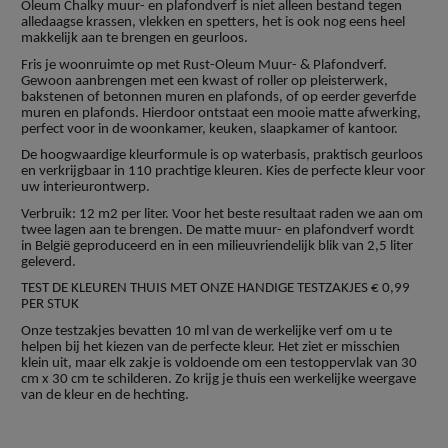
Oleum Chalky muur- en plafondverf is niet alleen bestand tegen
alledaagse krassen, vlekken en spetters, het is ook nog eens heel
makkelijk aan te brengen en geurloos.
Fris je woonruimte op met Rust-Oleum Muur- & Plafondverf.
Gewoon aanbrengen met een kwast of roller op pleisterwerk,
bakstenen of betonnen muren en plafonds, of op eerder geverfde
muren en plafonds. Hierdoor ontstaat een mooie matte afwerking,
perfect voor in de woonkamer, keuken, slaapkamer of kantoor.
De hoogwaardige kleurformule is op waterbasis, praktisch geurloos
en verkrijgbaar in 110 prachtige kleuren. Kies de perfecte kleur voor
uw interieurontwerp.
Verbruik: 12 m2 per liter. Voor het beste resultaat raden we aan om
twee lagen aan te brengen. De matte muur- en plafondverf wordt
in België geproduceerd en in een milieuvriendelijk blik van 2,5 liter
geleverd.
TEST DE KLEUREN THUIS MET ONZE HANDIGE TESTZAKJES € 0,99
PER STUK
Onze testzakjes bevatten 10 ml van de werkelijke verf om u te
helpen bij het kiezen van de perfecte kleur. Het ziet er misschien
klein uit, maar elk zakje is voldoende om een testoppervlak van 30
cm x 30 cm te schilderen. Zo krijg je thuis een werkelijke weergave
van de kleur en de hechting.