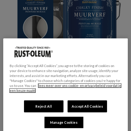
By clicking “Accept All Cookies”, you agree to the storing of cookies on
your device to enhance site navigation, analyze site usage, identify your
interests, and assist in our marketing efforts. Alternatively you can
"Manage Cookies" to choose which categories of cookies you’re happy for
us to use. You can
lees meer over ons cookie- en privacybeleid voordat je
GESCHIKT VOOR:
Muren en Plafonds
een keuze maakt
KLEURGROEP:
Grijs
KLEURCOLLECTIE:
Neutrale tinten
Reject All
Accept All Cookies
FINISH:
Mat
Manage Cookies