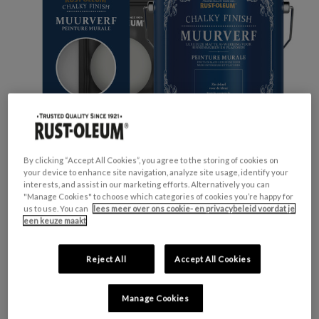
By clicking “Accept All Cookies”, you agree to the storing of cookies on
your device to enhance site navigation, analyze site usage, identify your
interests, and assist in our marketing efforts. Alternatively you can
"Manage Cookies" to choose which categories of cookies you’re happy for
us to use. You can
lees meer over ons cookie- en privacybeleid voordat je
GESCHIKT VOOR:
Muren en Plafonds
een keuze maakt
KLEURGROEP:
Grijs
KLEURCOLLECTIE:
Neutrale tinten
Reject All
Accept All Cookies
FINISH:
Mat
Manage Cookies