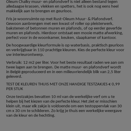
Oleum Chalky muur- en plafondverf is niet alleen bestand tegen
alledaagse krassen, vlekken en spetters, het is ook nog eens heel
makkelijk aan te brengen en geurloos.
Fris je woonruimte op met Rust-Oleum Muur- & Plafondverf.
Gewoon aanbrengen met een kwast of roller op pleisterwerk,
bakstenen of betonnen muren en plafonds, of op eerder geverfde
muren en plafonds. Hierdoor ontstaat een mooie matte afwerking,
perfect voor in de woonkamer, keuken, slaapkamer of kantoor.
De hoogwaardige kleurformule is op waterbasis, praktisch geurloos
en verkrijgbaar in 110 prachtige kleuren. Kies de perfecte kleur voor
uw interieurontwerp.
Verbruik: 12 m2 per liter. Voor het beste resultaat raden we aan om
twee lagen aan te brengen. De matte muur- en plafondverf wordt
in België geproduceerd en in een milieuvriendelijk blik van 2,5 liter
geleverd.
TEST DE KLEUREN THUIS MET ONZE HANDIGE TESTZAKJES € 0,99
PER STUK
Onze testzakjes bevatten 10 ml van de werkelijke verf om u te
helpen bij het kiezen van de perfecte kleur. Het ziet er misschien
klein uit, maar elk zakje is voldoende om een testoppervlak van 30
cm x 30 cm te schilderen. Zo krijg je thuis een werkelijke weergave
van de kleur en de hechting.