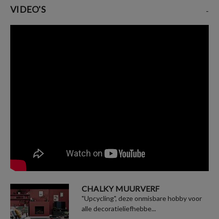
VIDEO'S
-
CHALKY MUURVERF
"Upcycling", deze onmisbare hobby voor
alle decoratieliefhebbe...