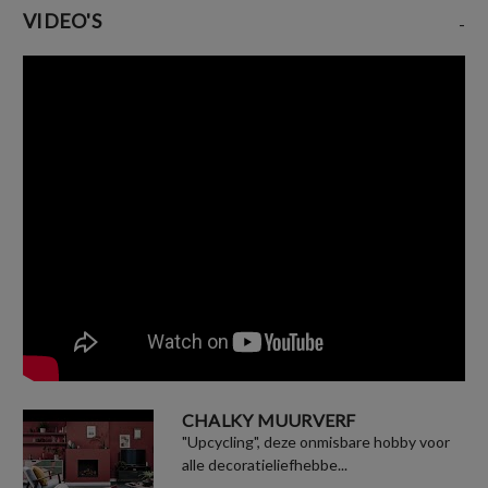
VIDEO'S
-
CHALKY MUURVERF
"Upcycling", deze onmisbare hobby voor
alle decoratieliefhebbe...