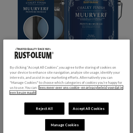
By clicking “Accept All Cookies”, you agree to the storing of cookies on
your device to enhance site navigation, analyze site usage, identify your
interests, and assist in our marketing efforts. Alternatively you can
"Manage Cookies" to choose which categories of cookies you’re happy for
us to use. You can
lees meer over ons cookie- en privacybeleid voordat je
GESCHIKT VOOR:
Muren en Plafonds
een keuze maakt
KLEURGROEP:
Grijs
KLEURCOLLECTIE:
Zachte tinten
Reject All
Accept All Cookies
FINISH:
Mat
Manage Cookies