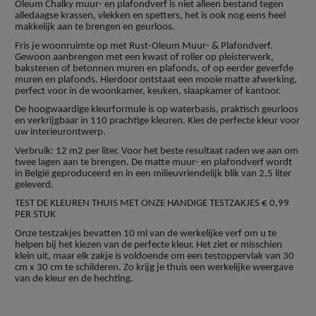
Oleum Chalky muur- en plafondverf is niet alleen bestand tegen
alledaagse krassen, vlekken en spetters, het is ook nog eens heel
makkelijk aan te brengen en geurloos.
Fris je woonruimte op met Rust-Oleum Muur- & Plafondverf.
Gewoon aanbrengen met een kwast of roller op pleisterwerk,
bakstenen of betonnen muren en plafonds, of op eerder geverfde
muren en plafonds. Hierdoor ontstaat een mooie matte afwerking,
perfect voor in de woonkamer, keuken, slaapkamer of kantoor.
De hoogwaardige kleurformule is op waterbasis, praktisch geurloos
en verkrijgbaar in 110 prachtige kleuren. Kies de perfecte kleur voor
uw interieurontwerp.
Verbruik: 12 m2 per liter. Voor het beste resultaat raden we aan om
twee lagen aan te brengen. De matte muur- en plafondverf wordt
in België geproduceerd en in een milieuvriendelijk blik van 2,5 liter
geleverd.
TEST DE KLEUREN THUIS MET ONZE HANDIGE TESTZAKJES € 0,99
PER STUK
Onze testzakjes bevatten 10 ml van de werkelijke verf om u te
helpen bij het kiezen van de perfecte kleur. Het ziet er misschien
klein uit, maar elk zakje is voldoende om een testoppervlak van 30
cm x 30 cm te schilderen. Zo krijg je thuis een werkelijke weergave
van de kleur en de hechting.